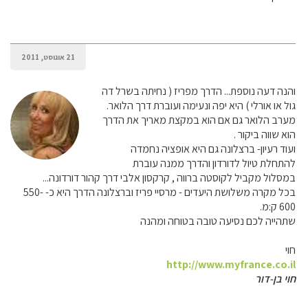
21 אוגוסט, 2011
והנה דעה נוספת... הדרך מפריז ( נחיתה בשרל דה
גול או אורלי ) היא יפה ונעימה ועוברת דרך הלואר.
מערב הלואר גם אם הוא במקצת מאריך את הדרך
הוא שווה ביקור .
ועוד רעיון- ברצלונה גם היא אופציה נחמדה
להתחלת טיול לדורדון והדרך ממנה עוברת
במסלול מקביל לקוסטה ברווה , קרקסון אלבי דרך קהור דורדונה...
בכל מקרה משלושת היעדים - מרסיי פריז וברצלונה הדרך היא כ- 550-
600 ק:מ.
שתהייה לכם נסיעה טובה בטוחה ומהנה
חוי
http://www.myfrance.co.il
חוי בן-דור