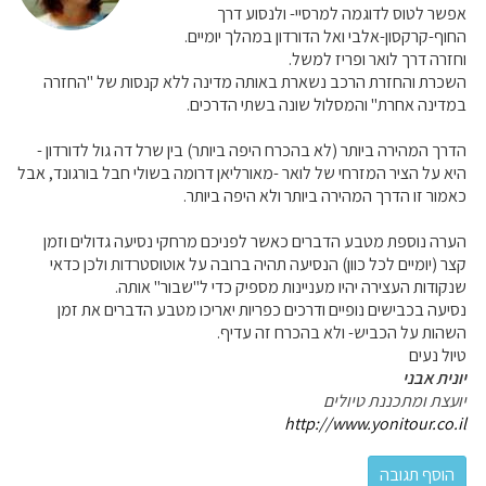
אפשר לטוס לדוגמה למרסיי- ולנסוע דרך
החוף-קרקסון-אלבי ואל הדורדון במהלך יומיים.
וחזרה דרך לואר ופריז למשל.
השכרת והחזרת הרכב נשארת באותה מדינה ללא קנסות של "החזרה
במדינה אחרת" והמסלול שונה בשתי הדרכים.
הדרך המהירה ביותר (לא בהכרח היפה ביותר) בין שרל דה גול לדורדון -
היא על הציר המזרחי של לואר -מאורליאן דרומה בשולי חבל בורגונד, אבל
כאמור זו הדרך המהירה ביותר ולא היפה ביותר.
הערה נוספת מטבע הדברים כאשר לפניכם מרחקי נסיעה גדולים וזמן
קצר (יומיים לכל כוון) הנסיעה תהיה ברובה על אוטוסטרדות ולכן כדאי
שנקודות העצירה יהיו מעניינות מספיק כדי ל"שבור" אותה.
נסיעה בכבישים נופיים ודרכים כפריות יאריכו מטבע הדברים את זמן
השהות על הכביש- ולא בהכרח זה עדיף.
טיול נעים
יונית אבני
יועצת ומתכננת טיולים
http://www.yonitour.co.il