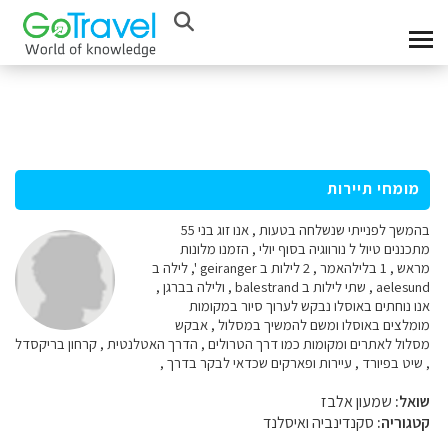
מומחי תיירות
בהמשך לפנייתי שנשלחה בטעות , אנו זוג בני 55
מתכננים טיול ל נורווגיה בסוף יולי , הזמנו מלונות
מראש , 1 בלילהאמר , 2 לילות ב geiranger ', לילה ב
aelesund , שתי לילות ב balestrand , ולילה בברגן ,
אנו נוחתים באוסלו נבקש לערוך סיור במקומות
מומלצים באוסלו ומשם להמשיך במסלול , אבקש
מסלול לאתרים ומקומות כמו דרך הטרולים , הדרך האטלנטית , קרחון בריקסדל
, שיט בפיורד , עיירות ופארקים שכדאי לבקר בדרך ,
שואל:
שמעון אלבז
קטגוריה:
סקנדינביה ואיסלנד