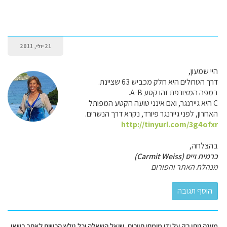
21 יולי, 2011
היי שמעון,
דרך הטרולים היא חלק מכביש 63 שציינת.
במפה המצורפת זהו קטע A-B.
C היא גיירנגר, ואם אינני טועה הקטע המפותל
האחרון, לפני גיירנגר פיורד, נקרא דרך הנשרים.
http://tinyurl.com/3g4ofxr
בהצלחה,
כרמית וייס (Carmit Weiss)
מנהלת האתר והפורום
מענה ניתן רק על ידי מומחי תיירות. שואל השאלה וכל גולש הרשום לאתר רשאי