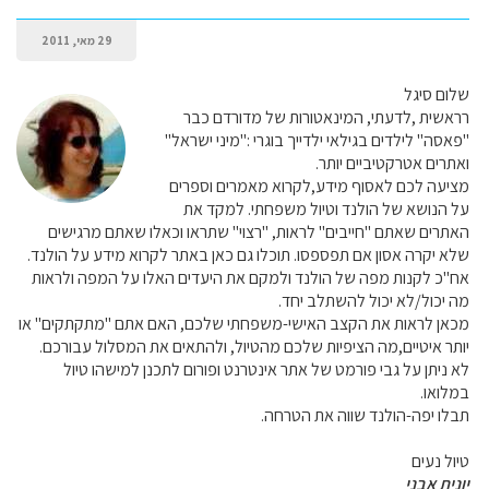
29 מאי, 2011
שלום סיגל
רראשית ,לדעתי, המינאטורות של מדורדם כבר
"פאסה" לילדים בגילאי ילדייך בוגרי :"מיני ישראל"
ואתרים אטרקטיביים יותר.
מציעה לכם לאסוף מידע,לקרוא מאמרים וספרים
על הנושא של הולנד וטיול משפחתי. למקד את
האתרים שאתם "חייבים" לראות, "רצוי" שתראו וכאלו שאתם מרגישים
שלא יקרה אסון אם תפספסו. תוכלו גם כאן באתר לקרוא מידע על הולנד.
אח"כ לקנות מפה של הולנד ולמקם את היעדים האלו על המפה ולראות
מה יכול/לא יכול להשתלב יחד.
מכאן לראות את הקצב האישי-משפחתי שלכם, האם אתם "מתקתקים" או
יותר איטיים,מה הציפיות שלכם מהטיול, ולהתאים את המסלול עבורכם.
לא ניתן על גבי פורמט של אתר אינטרנט ופורום לתכנן למישהו טיול
במלואו.
תבלו יפה-הולנד שווה את הטרחה.
טיול נעים
יונית אבני