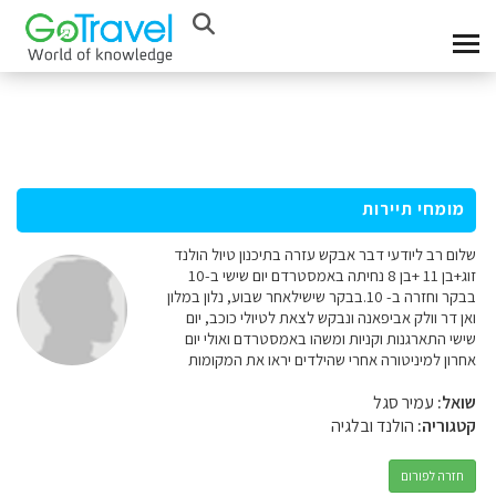
מומחי תיירות
שלום רב ליודעי דבר אבקש עזרה בתיכנון טיול הולנד
זוג+בן 11 +בן 8 נחיתה באמסטרדם יום שישי ב-10
בבקר וחזרה ב- 10.בבקר שישילאחר שבוע, נלון במלון
ואן דר וולק אביפאנה ונבקש לצאת לטיולי כוכב, יום
שישי התארגנות וקניות ומשהו באמסטרדם ואולי יום
אחרון למיניטורה אחרי שהילדים יראו את המקומות
שואל:
עמיר סגל
קטגוריה:
הולנד ובלגיה
חזרה לפורום