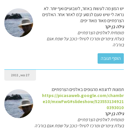
יש המון מה לעשות באזור, לשבועיים ואף יותר. לא
נראה לי שיש טעם לנסוע ק'מ לאזור אחר. האלפים
הצרפתיים מאוד מאוד יפים.
גילה בן יקר
מומחית לאלפים הצרפתיים
בעלת צימרים ומרכז לטיולי כוכב על שפת אגם
בורג'ה
27 מאי, 2011
תמונות לדוגמא מהנופים באלפים הצרפתיים:
https://picasaweb.google.com/chambr
e10/mxwFwG#slideshow/523553134921
0393010
גילה בן יקר
מומחית לאלפים הצרפתיים
בעלת צימרים ומרכז לטיולי כוכב על שפת אגם בורג'ה