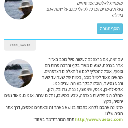
מומחית לאלפים הצרפתיים
בעלת צימרים ומרכז לטיולי כוכב על שפת אגם
בורג'ה
10 ינואר, 2009
עם זאת, אם ברצונכם לעשות טיול כוכב באזור
אחר בצרפת, שנעים מאוד בקיץ והרבה פחות חם
וצפוף, אוכל להמליץ לכם על האלפים הצרפתיים.
מתאים מאוד לטיול כוכב, בטווח של שעה עד שעה
ורבע נסיעה, תוכלו לבקר בעירות וערים כמו:
אקס-לה-בן, אנסי, שאמוני, ג'נבה, גרנובל, וליון,
מחלבות מהידועות בצרפת, טבע במיטבו, נחלים יערות ואגמים. מאוד נעים
יחסית, בקיץ.
מזמינה אתכם לקרוא כתבות בנושא באתר זה ובאתרים נוספים, דרך אתר
הבית שלנו:
http://www.vuelac.com
תחת הכותרת"מה באזור"