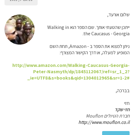
שלום אורעד,
ייתכן שהטעתי אותך. שם הספר הוא Walking in
the Caucasus - Georgia.
ניתן למצוא את הספר ב - Amazon, תחת השם
המופיע למעלה, או דרך הקישור המצורף:
http://www.amazon.com/Walking-Caucasus-Georgia-
Peter-Nasmyth/dp/1845112067/ref=sr_1_2?
ie=UTF8&s=books&qid=1304012965&sr=1-2#_
בברכה,
חזי
חזי שקד
חברת הטיולים Mouflon
http://www.mouflon.co.il