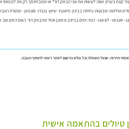
עוד קצת בעניין: שווה לעשות את שני הבאק דור? או שמבחינתך רק את לנגמוסי ו
ש ושלושה שבועות: נחיתה בביגין- פיאנגיו- שיאן- צנגדו- סונפאן - שמורת הטבע 
נג- יאנגשו - לונשנג- כמה ימים בבייגין. וכמובן אחד מהבאק דור. האם הזמן טו
מומחי תיירות. שואל השאלה וכל גולש הרשום לאתר רשאי להוסיף תגובה.
ן טיולים בהתאמה אישית