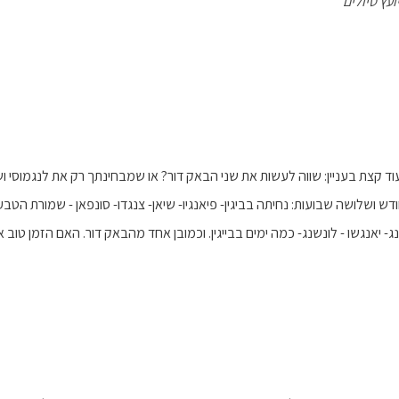
ועץ טיולים
עוד קצת בעניין: שווה לעשות את שני הבאק דור? או שמבחינתך רק את לנגמוסי ו
ש ושלושה שבועות: נחיתה בביגין- פיאנגיו- שיאן- צנגדו- סונפאן - שמורת הטבע 
נג- יאנגשו - לונשנג- כמה ימים בבייגין. וכמובן אחד מהבאק דור. האם הזמן טו