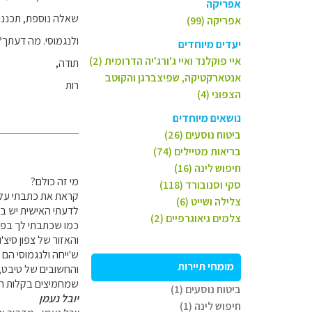
אפריקה
שאלה נוספת, תכננו 
אפריקה (99)
ולנגמוסי. מה דעתך?
יעדים מיוחדים
איי פוקלנד ואיי ג'ורג'יה הדרומית (2)
תודה,
אנטארקטיקה, שפיצברגן והקוטב
רות
הצפוני (4)
נושאים מיוחדים
ביטוח נוסעים (26)
בריאות מטיילים (74)
חיפוש לינה (16)
מי זה כולם?
סקי וסנובורד (118)
קראת את כתבתי על 
צלילה ושייט (6)
לדעתי האישית יש בקונמינג דברים ללפחות 4
צלמים גיאוגרפיים (2)
כמו שכתבתי לך בפורו
והאזור של צפון סיצ'וא
ש'ייחה ולנגמוסי הם
מומחי תיירות
והחשובים של טיבט, 
שמחמיצים בקלות ראש
ביטוח נוסעים (1)
יובל נעמן
חיפוש לינה (1)