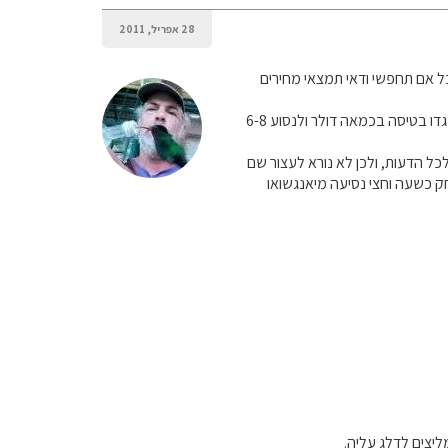
28 אפריל, 2011
אבל אם תחפשי ודאי תמצאי מחירים
לגבי שמורת הטבע לא ציינת איזו שמורה. אם זה אזור הואהלונג-ג'ודזאיגו-סונגפאן עדיף להגיע לצ'אנגדו בטיסה בכמאה דולר ולנסוע 6-8
לכל הדעות, ולכן לא נורא לעצור שם
רחק כשעה וחצי נסיעה מיאנגשואו
יצים לדלג עליה.