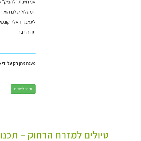
אני חייבת "להציק" 
המסלול שלנו הוא חוד
ליגאנג- דאלי- קונמי
תודה רבה.
מענה ניתן רק על ידי 
חזרה לפורום
טיולים למזרח הרחוק – תכנו