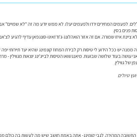
כללים. לפעמים המחירים ירדו ולפעמים יעלו. לא ממש יודע מה זה "לא שפויים" 
ות פנים בסין.
ה ממנה יש ככל הידוע לי טיסות רק לבירת המחוז קונמינג שהיא יעד תיירותי יפה 
אני עושה בעוד שלושה שבועות. מיאנגשואו הטיסות לבייג'ינג יוצאות מגווילין - מ
של גווילין.
ועץ טיולים
ל התשובה המהירה. לגבי קומינג- אתה באמת חושב שיש מה לעשות בה כולם ממל