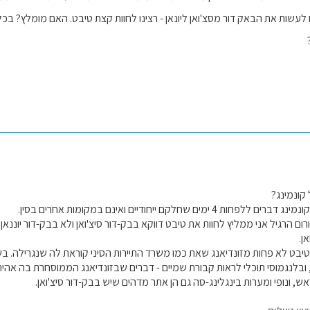
לעשות את הבאק דור מסצ'ואן ליונאן - רצינו לחוות קצת טיבט. האם מומלץ? בכ
קונמינג?
 ימים שחלקם ייחודיים ואינם במקומות אחרים בסין.
ם הרגיל אני ממליץ לחוות את טיבט דווקא בבק-דור סיצ'ואן ולא בבק-דור יוננאן,
ן.
 טיבט לא פחות מזונדיאנג שאת כמו משרד התיירות הסיני קוראת לה שנגרילה. ב
ובלנגמוסי תוכלי לראות קבורת שמיים - דברים שבזונדיאנג הממוסחרת בה אהיה ב
, ונופי ומערות בינגלינג-סה גם הן אתר מדהים שיש בבק-דור סיצ'ואן.