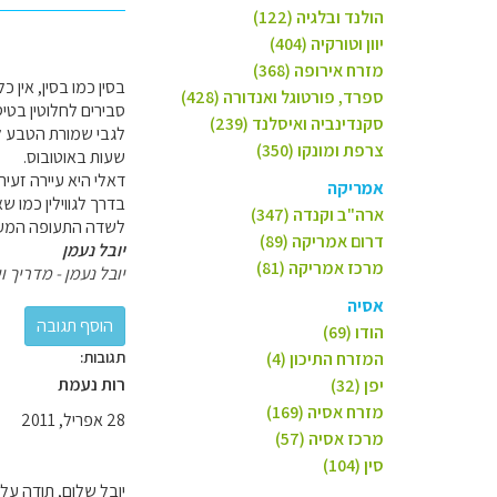
הולנד ובלגיה (122)
יוון וטורקיה (404)
מזרח אירופה (368)
בסין כמו בסין, אין 
ספרד, פורטוגל ואנדורה (428)
סבירים לחלוטין בטיס
סקנדינביה ואיסלנד (239)
צרפת ומונקו (350)
שעות באוטובוס.
דאלי היא עיירה זעיר
אמריקה
בדרך לגווילין כמו ש
ארה"ב וקנדה (347)
לשדה התעופה המעפן 
דרום אמריקה (89)
יובל נעמן
מרכז אמריקה (81)
יובל נעמן - מדריך וי
אסיה
הודו (69)
תגובות:
המזרח התיכון (4)
רות נעמת
יפן (32)
מזרח אסיה (169)
28 אפריל, 2011
מרכז אסיה (57)
סין (104)
יובל שלום, תודה ע