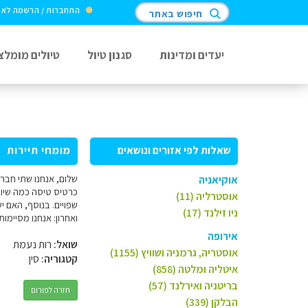
התחברות / הרשמה לא
חיפוש באתר
יעדים ומדינות
סגנון טיול
טיולים מומלצ
שאלות לפי אזורים ונושאים
מומחי תיירות
שלום, אנחנו שתי חברו
אוקיאניה
כרטיס טיסה כמה שיותר
אוסטרליה (11)
שפויים. בנוסף, האם יש
ניו זילנד (17)
ואחרון: אנחנו מסיימות
אירופה
שואל:
רות נעמת
אוסטריה, גרמניה ושוויץ (1155)
קטגוריה:
סין
איטליה ומלטה (858)
בריטניה ואירלנד (57)
חזרה לפורום
הבלקן (339)