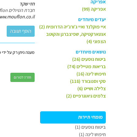
אפריקה
חזי שקד
אפריקה (99)
חברת הטיולים Mouflon
ww.mouflon.co.il
יעדים מיוחדים
איי פוקלנד ואיי ג'ורג'יה הדרומית (2)
אנטארקטיקה, שפיצברגן והקוטב
הצפוני (4)
נושאים מיוחדים
מענה ניתן רק על ידי 
ביטוח נוסעים (26)
בריאות מטיילים (74)
חיפוש לינה (16)
חזרה לפורום
סקי וסנובורד (118)
צלילה ושייט (6)
צלמים גיאוגרפיים (2)
מומחי תיירות
ביטוח נוסעים (1)
חיפוש לינה (1)