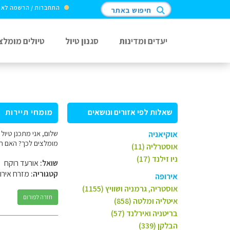
התחברות / הרשמה לא
חיפוש באתר
יעדים ומדינות
סגנון טיול
טיולים מומלצ
שאלות לפי אזורים ונושאים
מומחי תיירות
שלום, אני מתכנן טיול
אוקיאניה
מומלצים לכך? האם הרכ
אוסטרליה (11)
ניו זילנד (17)
שואל:
אורעד רוקח
קטגוריה:
מזרח אירו
אירופה
אוסטריה, גרמניה ושוויץ (1155)
חזרה לפורום
איטליה ומלטה (858)
בריטניה ואירלנד (57)
הבלקן (339)