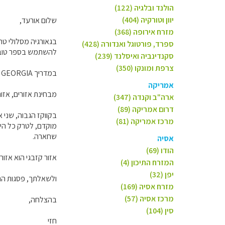
הולנד ובלגיה (122)
יוון וטורקיה (404)
שלום אורעד,
מזרח אירופה (368)
בגאורגיה מסלולי טר
ספרד, פורטוגל ואנדורה (428)
להשתמש בספר טוב
סקנדינביה ואיסלנד (239)
צרפת ומונקו (350)
במדריך TREKKING IN GEORGIA יש אינפורמציה נהדרת על מסלולי טרקים, תיאור המסלולים וכול האינפורמציה הנדרשת.
אמריקה
מבחינת אזורים, אזור
ארה"ב וקנדה (347)
דרום אמריקה (89)
בקווקז הגבוה, שני א
מרכז אמריקה (81)
מוקדם, לטרק כל היו
שחארה.
אסיה
הודו (69)
אזור קזבגי הוא אזור
המזרח התיכון (4)
יפן (32)
ולשאלתך, פסגות ההר
מזרח אסיה (169)
מרכז אסיה (57)
בהצלחה,
סין (104)
חזי