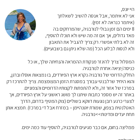
היי יונס,
אני לא איתמר, אבל אנסה להשיב לשאלתך
(איתמר כנראה לא זמין).
8 ימים הם זמן גבולי לנורבגיה, שהמרחקים בה
מאד גדולים, אך אם זה מה שיש ולא תוכלו להוסיף,
זה לא בלתי אפשרי. רק צריך להגביל את התאבון
ולא לנסות לבלוע הכל (מה שלא ניתן גם בשבועיים).
המסלול צריך להיגזר מנקודת ההמראה והנחיתה שלך, או כל
כניסה/יציאה אחרת לנורבגיה.
החלק הדרומי של נורבגיה נקרא ארץ הפיורדים, בו נמצאות אוסלו וברגן,
והוא היחיד שרלבנטי עבורך במסגרת הזמן המצומצמת. צריך להתרכז רק
במרכז של אזור זה, ולא להתפתות לקצותיו הדרומיים והצפוניים.
באתר זה יש מספר כתבות שיתנו לך מושג ראשוני על ארץ הפיורדים, אך
לצערי כרגע רובן נוגעות דווקא בשוליים (צוק המטיף בדרום, הדרך
האטלנטית בצפון, שמורת יוטנהיימן – במזרח אבל די במרכז). תמצא אותן
תחת יעדים ומדינות>>נורבגיה.
ממליצה בחום, אם כבר מגיעים לנורבגיה, להוסיף עוד כמה ימים.