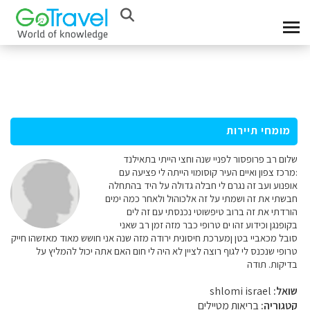
מומחי תיירות
שלום רב פרופסור לפניי שנה וחצי הייתי בתאילנד
:מרכז צפון ואיים העיר קוסומוי הייתה לי פציעה עם
אופנוע ועב זה נגרם לי חבלה גדולה על היד בהתחלה
חבשתי את זה ושמתי על זה אלכוהול ולאחר כמה ימים
הורדתי את זה ברוב טיפשוטי נכנסתי עם זה לים
בקופנגן וכידוע זהו ים טרופי כבר מזה זמן רב שאני
סובל מכאביי בטן ןמערכת חיסונית ירודה מזה שנה אני חושש מאוד מאזשהו חייק
טרופי שנכנס לי לגוף רוצה לציין לא היה לי חום האם אתה יכול להמליץ על
בדיקות. תודה
שואל:
shlomi israel
קטגוריה:
בריאות מטיילים