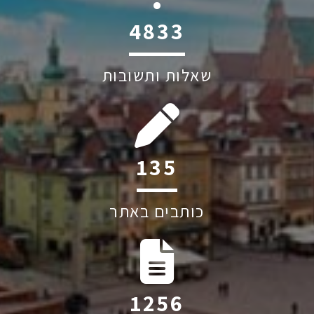
6045
שאלות ותשובות
201
כותבים באתר
1874