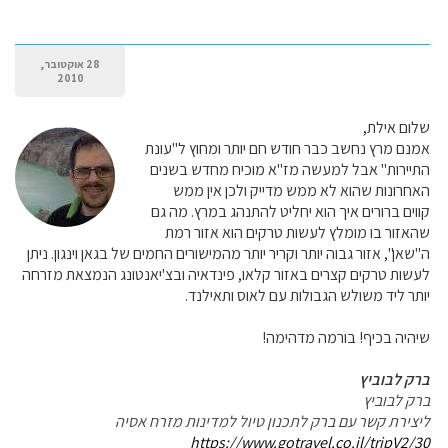
28 אוקטובר,
2010
שלום אילת,
אמנם מרץ נחשב כבר חודש חם יותר ומחוץ ל"עונת
התיירות" אבל למעשה מז"א מוכיח מחדש בשנים
האחרונות שהוא לא ממש מדייק ולכן אין ממש
קווים ברורים איך הוא יחליט להתנהג במרץ. מה גם
שהאזור בו מומלץ לעשות טרקים הוא אזור רמת
ה"שאן", אזור גבוה יותר וקריר יותר מהמישורים החמים של בגאן וינגון. ניתן
לעשות טרקים קצרים באזור קלאו, פינדאיה ובצ'יאנטונג הנמצאת מזרחה
יותר ליד משולש הגבולות עם לאוס ותאילנד.
שיהיה בכיף! בורמה מדהימה!
ברק לבוביץ
ברק לבוביץ
ליצירת קשר עם ברק לתכנון טיול למדינות מזרח אסיה
https://www.gotravel.co.il/tripV2/30