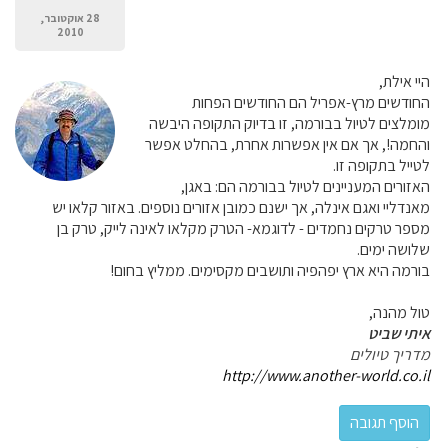
28 אוקטובר,
2010
היי אילת,
החודשים מרץ-אפריל הם החודשים הפחות
מומלצים לטיול בבורמה, זו בדיוק התקופה היבשה
והחמה!, אך אם אין אפשרות אחרת, בהחלט אפשר
לטייל בתקופה זו.
האזורים המעניינים לטיול בבורמה הם: באגן,
מאנדליי ואגם אינלה, אך ישנם כמובן אזורים נוספים. באזור קלאו יש
מספר טרקים נחמדים - לדוגמא- הטרק מקלאו לאינה לייק, טרק בן
שלושה ימים.
בורמה היא ארץ יפהפיה ותושבים מקסימים. ממליץ בחום!
טול מהנה,
איתי שביט
מדריך טיולים
http://www.another-world.co.il