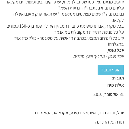
ידועים מנאם-סאן. כמו שכתב לך איתי, יש טרקים רבים ופופולריים מקלאו
עליהם כתבתי בכתבה "דרום ארץ השאן".
גם בכתבה "רשמים מצולמים ממיאנמר" יש תיאור טרק מאגם אינלה
לקלאו.
בכל מקרה, אם תדפיסי את כתבות המגזין יהיה לך ספר בן כ-150 עמודים
על כל פנינות התיירות המקובלות במיאנמר.
ידע כללי נרחב תמצאי בכתבה הראשית על מיאנמר - כולל מזג אויר
בהצלחה!
יובל נעמן
יובל נעמן - מדריך ויועץ טיולים
תגובות:
אילת פירון
31 אוקטובר, 2010
יובל, תודה רבה, אשתמש במידע, אקרא את המאמרים...
תודה על ההכוונה