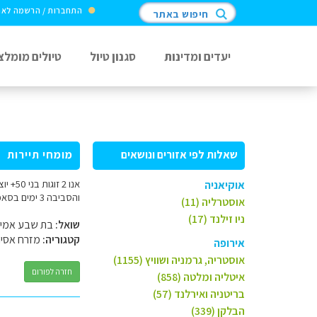
התחברות / הרשמה לא
חיפוש באתר
יעדים ומדינות
סגנון טיול
טיולים מומלצ
שאלות לפי אזורים ונושאים
מומחי תיירות
אוקיאניה
והסביבה 3 ימים בסאפא ו - 3 ימים בהלונג, מה דעתך על המסלול והאם חלוקת הימים סבירה? האם לשנות או להוסיף? תודה
אוסטרליה (11)
ניו זילנד (17)
שואל:
בת שבע אמיר
קטגוריה:
מזרח אסי
אירופה
אוסטריה, גרמניה ושוויץ (1155)
חזרה לפורום
איטליה ומלטה (858)
בריטניה ואירלנד (57)
הבלקן (339)