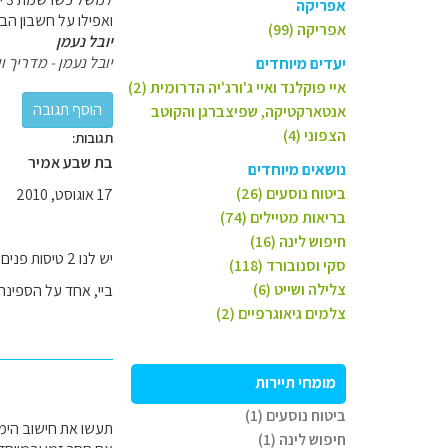
אפריקה
ואפילו על חשבון הביקור בהא-לונג אליו לוקח רק 3 
אפריקה (99)
יובל נעמן
יובל נעמן - מדריך וי
יעדים מיוחדים
איי פוקלנד ואיי ג'ורג'יה הדרומית (2)
אנטארקטיקה, שפיצברגן והקוטב
הצפוני (4)
תגובות:
בת שבע אמיר
נושאים מיוחדים
ביטוח נוסעים (26)
17 אוגוסט, 2010
בריאות מטיילים (74)
חיפוש לינה (16)
סקי וסנובורד (118)
צלילה ושייט (6)
ביי, אחד על הספינה
צלמים גיאוגרפיים (2)
מומחי תיירות
ביטוח נוסעים (1)
תעשו את חישוב הי
חיפוש לינה (1)