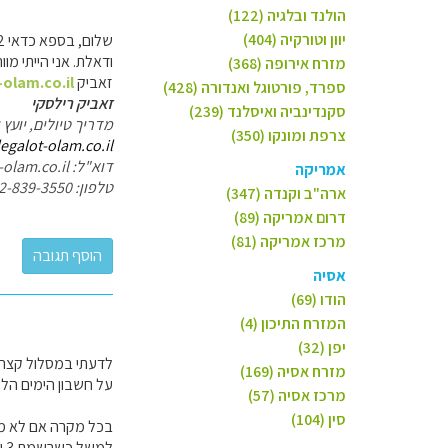
הולנד ובלגיה (122)
יוון וטורקיה (404)
ודאלת. אני הייתי מוותר על דאלת
מזרח אירופה (368)
זאביק
-olam.co.il
ספרד, פורטוגל ואנדורה (428)
זאביק רילסקי
סקנדינביה ואיסלנד (239)
מדריך טיולים, יועץ 
צרפת ומונקו (350)
legalot-olam.co.il
דוא"ל: zevik@legalot-olam.co.il
אמריקה
טלפון: 052-839-3550
ארה"ב וקנדה (347)
דרום אמריקה (89)
מרכז אמריקה (81)
אסיה
הודו (69)
המזרח התיכון (4)
יפן (32)
לדעתי במסלול קצר כ
מזרח אסיה (169)
על חשבון הימים הלל
מרכז אסיה (57)
סין (104)
בכל מקרה אם לא מדו