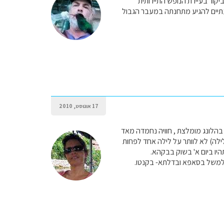
קור בעיירת הנופש התיירותית
שעתיים להגיע מתחנתה במעבר הגבול
17 אוגוסט, 2010
בהלונג מומלצת , חוויה נחמדה מאד
צריך לחסוך בעוד לילה הייתי מוותרת על הלינה בקאט בה (אפשר לחוות את האלונג ב 2 ימים\1 לילה) לא לוותר על לילה אחד לפחות
ם למשל בסאפא ובדלתא- בקנטו.