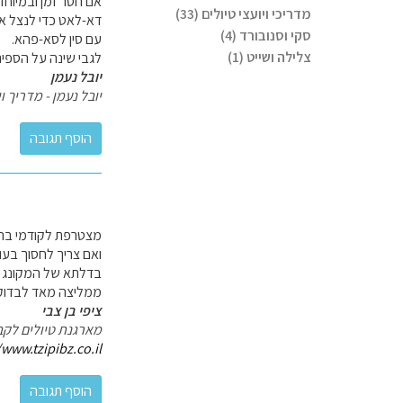
אם חסר זמן ובמיוחד
מדריכי ויועצי טיולים (33)
דא-לאט כדי לנצל את
סקי וסנובורד (4)
עם סין לסא-פהא.
צלילה ושייט (1)
לגבי שינה על הספינ
יובל נעמן
יובל נעמן - מדריך וי
מצטרפת לקודמי בהמל
בדלתא של המקונג . בסאפא ממליצה ללון 2 לילות לפחות ו
ממליצה מאד לבדוק א
ציפי בן צבי
מארגנת טיולים לקב
/www.tzipibz.co.il