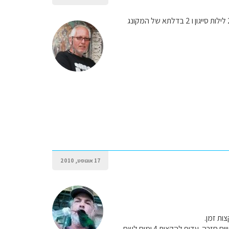
שלום, בספא כדאי 2 לילות לינה ו2 לילות ברכבת, 2 לילות בהאלונג, 2 או 3 לילות בהאנוי מפוצלים, 2 לילות סייגון ו 2 בדלתא של המקונג
17 אוגוסט, 2010
ות זמן.
למשל כשרשמת 3 ימים לסא-פהא המדובר ביום הלוך, יום שהייה ואפילו לא ביקור בבאק-האה היפה ויום חזרה. עדיף להקצות 4 ימים לשם