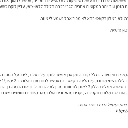
 ששלושה ימים בדלתא של המה-קונג לא מופיעים בתכנית, אפשר לחסוך את הבי
 הזמן טוב יותר במקומות אחרים. לגבי רכבת הלילה ללאו-צ'אי, עדיין לוקח כ
ה ולא במלון בקאט-בהא לא מכיר אבל נשמע לי מוזר.
ועץ טיולים
צות ומוסיפה -בגלל קוצר הזמן אכן אפשר לוותר על דאלת , לינה על הספינה 
ואם 
כמובן לא לשכוח לכוון את ההגעה כך שתהיו ביום א' בשוק בבקהא.
ת רשת מלונות וויקטוריה , יקרים מהאחרים אולם מאד מיוחדים וחוויתיים. ישנ
וצות ומטיילים פרטיים באסיה
http:/