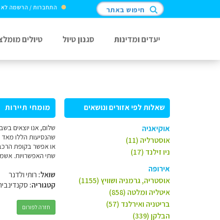
התחברות / הרשמה לא
חיפוש באתר
יעדים ומדינות
סגנון טיול
טיולים מומלצ
שאלות לפי אזורים ונושאים
מומחי תיירות
אוקיאניה
שהנסיעות הללו מאד י
אוסטרליה (11)
או אפשר בקופת הרכבת 
ניו זילנד (17)
שתי האפשרויות. אשמח
אירופה
שואל:
רותי ולדנר
אוסטריה, גרמניה ושוויץ (1155)
קטגוריה:
סקנדינביה
איטליה ומלטה (858)
בריטניה ואירלנד (57)
חזרה לפורום
הבלקן (339)