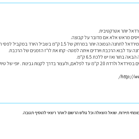
אל יותר אטרקטיבית.
טיסים מראש אלא אם מדובר על קבוצה.
ניתן ללכת ברגל מממירדאל לתחנה הנמוכה יותר במרחק של 1.5 ק"מ
ה עד לבוא הרכבת ויורדים איתה למטה- קחו את לו"ז הזמנים של הרכבת.
אה בתור ואז יש ללכת 6.5 ק"מ.
לאם, ולעצור בדרך לקנות גבינות . יופי של טיול.
http://ww
מומחי תיירות. שואל השאלה וכל גולש הרשום לאתר רשאי להוסיף תגובה.