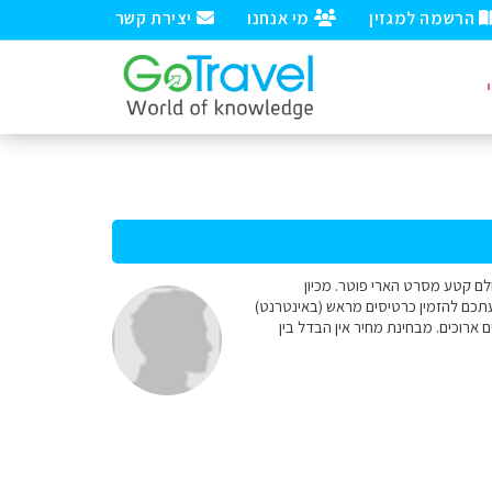
הרשמה למגזין
מי אנחנו
יצירת קשר
 הבא לנורבגיה ורוצים ליסוע ברכבות הנופיות FLAMSBANA ו- Raumabanen, שם צולם קטע מסרט הארי פוטר. מכיון
עתכם להזמין כרטיסים מראש (באינטרנט)
 ארוכים. מבחינת מחיר אין הבדל בין