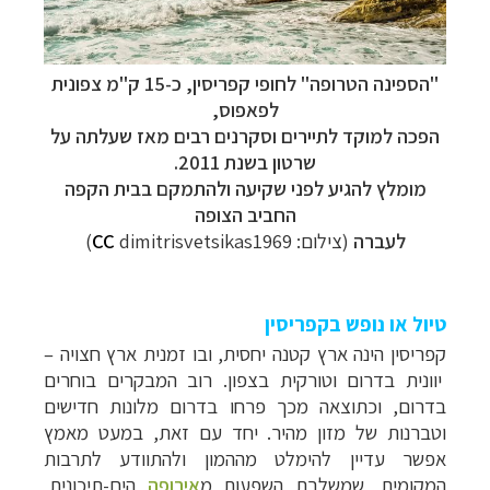
"הספינה הטרופה" לחופי קפריסין, כ-15 ק"מ צפונית
לפאפוס,
הפכה למוקד לתיירים וסקרנים רבים
מאז שעלתה על
שרטון בשנת 2011.
מומלץ להגיע לפני שקיעה ולהתמקם בבית הקפה
החביב הצופה
לעברה
(צילום:
dimitrisvetsikas1969)
CC
טיול או נופש בקפריסין
קפריסין הינה ארץ קטנה יחסית, ובו זמנית ארץ חצויה
–
יוונית בדרום וטורקית בצפון. רוב המבקרים בוחרים
בדרום, וכתוצאה מכך פרחו בדרום מלונות חדישים
וטברנות של מזון מהיר. יחד עם זאת, במעט מאמץ
אפשר עדיין להימלט מההמון ולהתוודע לתרבות
המקומית, שמשלבת השפעות מ
אירופה
הים-תיכונית,