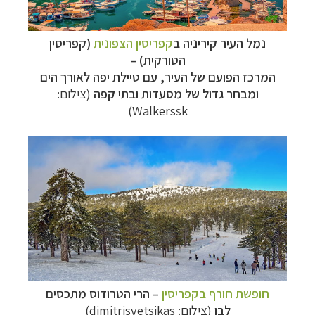
הפלגות לארצות הקוטב הצפוני
לחצו לקבלת כל
האפשרויות »
נמל העיר קיריניה ב
קפריסין הצפונית
(קפריסין
הטורקית) –
המרכז הפועם של העיר, עם טיילת יפה לאורך הים
ומבחר גדול של מסעדות ובתי קפה
(צילום:
Walkerssk)
חופשת חורף בקפריסין
–
הרי הטרודוס מתכסים
לבן
(צילום: dimitrisvetsikas)