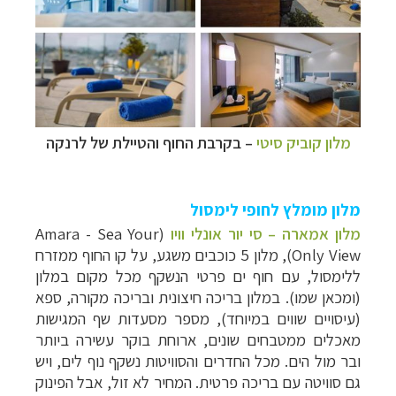
מלון קוביק סיטי
– בקרבת החוף והטיילת של לרנקה
מלון מומלץ לחופי לימסול
מלון אמארה – סי יור אונלי וויו
(Amara - Sea Your
Only View), מלון 5 כוכבים משגע, על קו החוף ממזרח
ללימסול, עם חוף ים פרטי הנשקף מכל מקום במלון
(ומכאן שמו). במלון בריכה חיצונית ובריכה מקורה, ספא
(עיסויים שווים במיוחד), מספר מסעדות שף המגישות
מאכלים ממטבחים שונים, ארוחת בוקר עשירה ביותר
ובר מול הים. מכל החדרים והסוויטות נשקף נוף לים, ויש
גם סוויטה עם בריכה פרטית. המחיר לא זול, אבל הפינוק