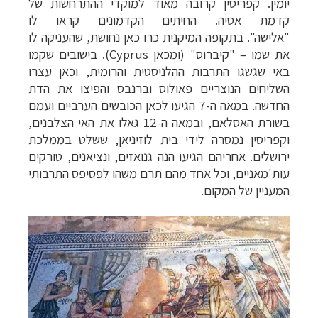
יומין. קפריסין קרובה מאוד למוקדי ההתרחשות של
קדמת אסיה. החיתים הקדמונים קראו לו
"אלישה". בתקופה המיקנית כרו כאן נחושת, שהעניקה לו
את שמו – "קיברוס" (ומכאן
Cyprus
). בישובים שקמו
באי שגשגו התרבות ההלניסטית והרומית, וכאן עצרו
השליחים הנוצריים פאולוס וברנבס והפיצו את הדת
החדשה. במאה ה-7 הגיעו לכאן הכובשים הערביים ועמם
בשורת האסלאם, ובמאה ה-12 גאלו את האי הצלבנים,
וקפריסין נמסרה לידי בית לוזיניאן, ששלט בממלכת
ירושלים. אחריהם הגיעו הנה גנואזים, ונציאנים, טורקים
עות'מאניים, וכל אחד מהם תרם משהו לפסיפס התרבותי
המעניין של המקום.