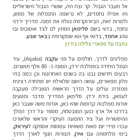
אל מעבר הגבול. קר וצח היה, שוטרי הגבול הישראליים
היו אפילו נחמדים, לא נרשמה התנפלות של ממש,
ולמרות זאת, הביורוקרטיה נטלה את זמנה. מדריך ירדני
נחמד, בדווי בשם
סלימאן
המתין לנו לצד אוטובוס ובו
נוהג
אחמד
, בדואי אף הוא שמקורותיו ב
באר שבע
.
כתבה על ספארי צלילה בירדן
מפליגים לדרך. חולפים על פני
עקבה
(Aqaba), עיר
הנמל היחידה בממלכת ירדן, המונה כ- 80 אלף תושבים.
רבעים חדשים נבנו בה בשנים האחרונות וכן כמה בתי
מלון מפוארים, עושה רושם שלאילת יש מתחרה רצינית
ממזרח. עולים על הדרך הראשית המובילה מעקבה
לעמאן, בירת ירדן. סלימאן המדריך מדבר ומטעים
אודות ממלכות קדומות שהיו כאן, אודות משה שעבר כאן
בדרכו אל ארץ כנען המובטחת, מספר על דרך המלך
ההיסטורית ועל ציר התנועה העיקרי והראשי שלאורכו
עברו מידי יום מאות משאיות עמוסות אספקה ל
עיראק
,
בימי מלחמתה עם
אירן
. תצורות הנוף לאורך הדרך