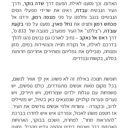
האדום. וכך נסענו לאילת. הפעם דרך
שדה בוקר
, ודרך
העיר הנבטית
עבדת
, ראינו את שרידי מפעלי המים
הנבטיים בנגב וחלפנו על פני
מצפה רמון
, ירדנו אל
מכתש רמון
וחצינו את
נחל פארן
, נסענו על פני
בקעת
עובדה
, ו"צללנו" אל העיר ממערב, מגובה של 833 מ',
דרך
ראס אל נאקב
–
נתיב לאורכו גם נבטים נהגו להלך
בדרכם לאילת, אל נקודת חנייה והצטיידות במים, מזון
ומנוחה, מובילים את גמליהם ומותירים אחריהם חרותות
בסלע, בקשות ובנדרים.
חופשת חנוכה באילת זה לא פשוט.
אין לך אוויר לנשום,
בכל מקום מאות אנשים מתגודדים, כולם נופשים, יש
משפחות עם עגלות ילדים שצורחים, ויש תיירים, ויש
נערים ונערות קולניים שנמצאים כאן בטיול, יש מטיילים
לרוב, ובקצרה - עשרות אלפי אנשים גודשים את העיר.
אז חטפנו משהו לאכול, ונפרדנו איש איש לחדרו בברכת
"להתראות מחר". למחרת, השכם בבוקר, הארוחות
הארוזות כבר מוכנות בידינו והקפה עדיין מהביל, נסענו