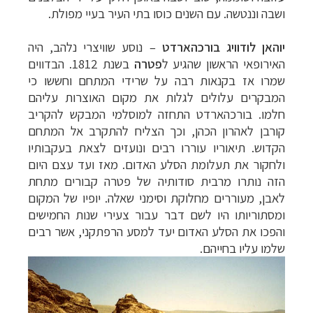
ושבה וננטשה. עם השנים כוסו בתי העיר בעיי מפולת.
יוהאן לודוויג בורכהארדט
–
נוסע שוויצרי נלהב, היה
האירופאי הראשון שהגיע ל
פטרה
בשנת 1812. הבדווים
שמרו אז בקנאות רבה על שרידי המתחם וחששו כי
המבקרים עלולים לגלות את מקום האוצרות עליהם
חלמו. בורכהארדט התחזה למוסלמי המבקש להקריב
קורבן לאהרון הכהן, וכך הצליח להתקרב אל המתחם
הקדוש. תיאוריו עוררו רבים ונועזים לצאת בעקבותיו
ולחקור את תעלומת הסלע האדום. מאז ועד עצם היום
הזה נותרו מרבית סודותיה של פטרה קבורים מתחת
לאבן, מעוררים מחלוקת וסימני שאלה. יופיו של המקום
ומסתוריותו היו לשם דבר עבור צעירי שנות החמישים
והפכו את הסלע האדום יעד למסע הרפתקני, אשר רבים
שלמו עליו בחייהם.