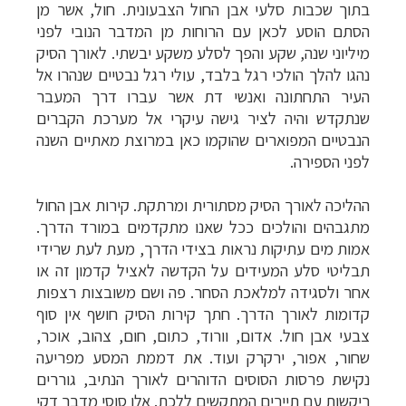
בתוך שכבות סלעי אבן החול הצבעונית. חול, אשר מן
הסתם הוסע לכאן עם הרוחות מן המדבר הנובי לפני
מיליוני שנה, שקע והפך לסלע משקע יבשתי. לאורך הסיק
נהגו להלך הולכי רגל בלבד, עולי רגל נבטיים שנהרו אל
העיר התחתונה ואנשי דת אשר עברו דרך המעבר
שנתקדש והיה לציר גישה עיקרי אל מערכת הקברים
הנבטיים המפוארים שהוקמו כאן במרוצת מאתיים השנה
לפני הספירה.
ההליכה לאורך הסיק מסתורית ומרתקת. קירות אבן החול
מתגבהים והולכים ככל שאנו מתקדמים במורד הדרך.
אמות מים עתיקות נראות בצידי הדרך, מעת לעת שרידי
תבליטי סלע המעידים על הקדשה לאציל קדמון זה או
אחר ולסגידה למלאכת הסחר. פה ושם משובצות רצפות
קדומות לאורך הדרך. חתך קירות הסיק חושף אין סוף
צבעי אבן חול. אדום, וורוד, כתום, חום, צהוב, אוכר,
שחור, אפור, ירקרק ועוד. את דממת המסע מפריעה
נקישת פרסות הסוסים הדוהרים לאורך הנתיב, גוררים
ריקשות עם תיירים המתקשים ללכת. אלו סוסי מדבר דקי