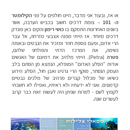
או אז, ובעוד אני מדבר,
היינו חולפים על פני
הקילומטר
ה- 101
–
צומת דרכים חשוב בכביש הערבה, אשר
מסלולים מוכנים ל-11 יעדים
לחצו לרשימת היעדים
בשנים האחרונות התמקם בו
כושי רימון
והקים כאן פונדק
»
דרכים מיוחד. אז הייתי מפנה אצבעי מזרחה, אל עבר
קרוזים והפלגות נופש
לחצו לרשימת היעדים »
הרי אדום, ופעם נוספת חוזר ומזכיר את הנבטים ובאותה
תכנון
טיולים לאמריקה הצפונית
לחצו לרשימת
נשימה, את המרכז הדתי והפולחני שלהם,
היעדים »
פטרה
(Petra). הייתי מלהיב את דמיונם של האנשים
אודות "הסלע האדום" המופלא, הנמצא מן הסתם בלב
העמק הנסתר, מוקף הרי גרניט ואבן חול, הסלע הידוע
כשיאו של מכלול קברים מרהיב של מלכים נבטיים
קדמונים. ואני לא ידעתיו ולא ראיתיו, ואפילו לא חשבתי
לקפוץ לשם - למרות שניתן היה לעשות זאת כבר קרוב
לעשרים שנה.