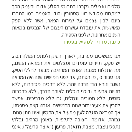
מלכים ואצילים נקברו בתחומי הסלע אדום והעמק הפך
למתחם מקודש רווי מסתורין והוד. האמנים כמו התחרו
בינם לבין עצמם על יצירות הפאר, אשר ללא ספק
מאוששות את עובדת עושרם העצום של הנבטים במאות
השנים אחרונות שלפני הספירה.
כתבת מדריך למטייל בפטרה
אנו ממשיכים מערבה, לאורך הסיק ולפתע המולה רבה.
יש פקק. תיירים עומדים ומצלמים את המראה הנשגב,
את התגלות מצבת האוצר המרהיבה מבעד לחללי הסיק.
אני סבור כי, מן הסתם, עד לפני חמישים שנה היה המראה
נשגב ונורא הוד הרבה יותר. ללא דרכים מסודרות, ללא
חנויות ארעיות ודוכני רוכלים לאורך הדרך, ללא כרכרות
סוסים, ללא חמורים וגמלים, גם ללא מדריכים. אפשר
להבין את צעירי דור שנות החמישים. אנחנו קצת פספסנו,
אך המראה הנגלה לעין מפעיל את הדמיון ואינו נותן מנוח.
גבוהה, אדומה, חצובה לתלפיות באופן מרהיב ובלתי
נתפס ניצבת מצבת
חזאנת פרעון
("אוצר פרעה"). אינני