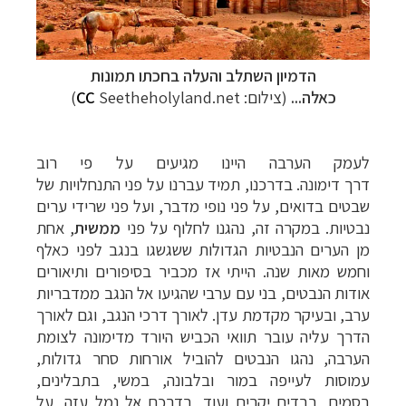
הדמיון השתלב והעלה בחכתו תמונות
כאלה...
(צילום:
Seetheholyland.net)
CC
לעמק הערבה היינו מגיעים על פי רוב
דרך דימונה. בדרכנו, תמיד עברנו על פני התנחלויות של
שבטים בדואים, על פני
נופי מדבר, ועל פני שרידי ערים
נבטיות. במקרה זה, נהגנו לחלוף על פני
ממשית
, אחת
מן
הערים הנבטיות הגדולות ששגשגו בנגב לפני כאלף
וחמש מאות שנה. הייתי אז מכביר
בסיפורים ותיאורים
אודות הנבטים, בני עם ערבי שהגיעו אל הנגב ממדבריות
ערב, ובעיקר
מקדמת עדן. לאורך דרכי הנגב, וגם לאורך
הדרך עליה עובר תוואי הכביש היורד מדימונה
לצומת
הערבה, נהגו הנבטים להוביל אורחות סחר גדולות,
עמוסות לעייפה במור ובלבונה,
במשי, בתבלינים,
בסמים, בבדים יקרים ועוד, בדרכם אל נמל עזה, על