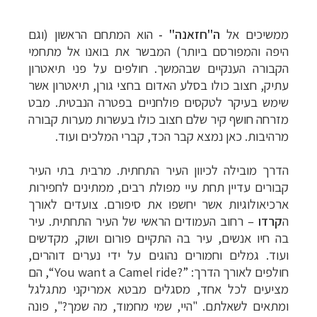
ממשיכים אל
ה"חזאנה" -
הוא המתחם הראשון (
וגם
היפה והמפורסם ביותר) המבשר את בואנו אל מתחמי
הקבורה הענקיים שבהמשך. חולפים על פני תיאטרון
עתיק, חצוב כולו בסלע האדום בחצי גורן, תיאטרון אשר
שימש בעיקר לטקסים פולחניים בפטרה הנבטית. מבט
מזרחה חושף קיר שלם חצוב כולו בעשרות מערות קבורה
מרהיבות. כאן נמצא קבר הכד, קברי המלכים ועוד.
הדרך מובילה לכיוון העיר התחתית. מרבית בתי העיר
קבורים עדיין תחת עיי מפולת רבים, ממתינים לחפירות
ארכיאולוגיות אשר יחשפו את סיפורם. צועדים לאורך
ה
קרדו
–
רחוב העמודים הראשי של העיר התחתית. עיר
בה חיו אנשים, עיר בה התקיים פורום ושוק, מקדשים
ועוד. גמלים וחמורים נהוגים על ידי נערים דוהרים,
חולפים לאורך הדרך:
“You want a Camel ride?”
, הם
מציעים לכל אחד, מסגלים מבטא אמריקני מתגלגל
ומתאים לשאלתם. "היי, שמי מחמוד, מה שמך?", פונה