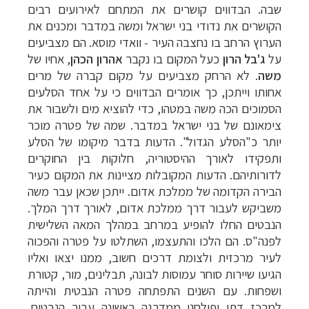
שבה.
הבדווים קושרים את המתחם לאירועים רבים
הקושרים את נדודי בני ישראל ומשה במדבר ומכנים את
הערוץ הרחב בו נחצבה העיר - וואדי מוסא. הם מצביעים
על
ג'בל הרון
כעל המקום בו נקבר
אהרון הכהן
, אחיו של
משה
. לא הרחק מצביעים על מקום קברה של מרים
אחותו וייתכן, כך אומרים הבדווים כי על אחד הסלעים
הסמוכים הכה משה במטהו, כדי להוציא מים ולשבור את
צימאונם של בני ישראל במדבר. שמה של פטרה מוכר
מסלולים מוכנים ל-11 יעדים
לחצו לרשימת היעדים
יותר כ"הסלע הגדול". הדעות בדבר מיקומו של הסלע
ותפקידו לאורך ההיסטוריה, חלוקות בין החוקרים
»
לדורותיהם. הדעות המקובלות מציינות את המקום כעיר
קרוזים והפלגות נופש
לחצו לרשימת היעדים »
הבירה הקדומה של ממלכת אדום. ייתכן שכאן עבר משה
תכנון
טיולים לאמריקה הצפונית
לחצו לרשימת
משביקש לעבור דרך ממלכת אדום, לאורך דרך המלך.
היעדים »
הנבטים החלו להופיע במרחב במהלך המאה השלישית
לפנה"ס. הם הלכו והתעצמו, השתלטו על פטרה והפכוה
לעיר מרכזית ולצומת דרכים חשוב, ממנו יצאו ואליו
הגיעו שיירות סוחר עמוסות לבונה, תבלינים, מור, קטורת
ושפחות. עם השנים התפתחה פטרה הנבטית והייתה
למרכז דתי ופולחני ממדרגה ראשונה עבור הנבטים.