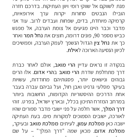
מנת לשווקם אל שווקי רומי
ויוון העתיקות. בדרכם חזרה
הובילו הנבטים סחורות יקרות ערך אירופאיות,
קרמיקה
מיוחדת, בדים, שפחות ועבדים לרוב. עוד אני
מדבר וכבר היינו מגיעים אל צומת הערבה,
אל מפגש
כביש מספר 90, פונים דרומה, חוצים את
נחל תמר
ואחר
כך את
נחל צין
הגדול
הנשפך לעמק הערבה, וממשיכים
לכיוון הנסיעה הארוכה ל
אילת
.
בנקודה זו נראים עדיין
הרי מואב
, אולם לאחר כברת
דרך מתחלפת שדרת
הרי מואב
ב
הרי אדום
. אלו הרים
גבוהים ונישאים יותר, פסגותיהם מחודדות, עשויות
בעיקר מסלעי גרניט ואבן חול, ועל גביהם עברה בעבר
אחת הדרכים ההיסטוריות הקדומות, החשובות ביותר
במרחב המזרח התיכון בכלל, ובארץ ישראל, בפרט. זוהי
דרך המלך
, אשר חלפה על פני ישובי מדבר ספורים שהיו
לאורכה, ישובים הסמוכים למקורות מים. בעת העתיקה
ישבה כאן
ממלכת עמון
, לעיתים
ממלכת מואב
ובעיקר,
ממלכת אדום
. מכאן שמה "דרך המלך"
–
על שם