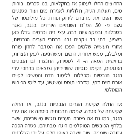
החרוצים החלו לעסוק אז בחקלאות, בנו סכרים, בורות
מים, תעלות הטיה, תלוליות לאגירת מים ועוד פטנטים
אשר הפכו את מדברם לירוק ופורח. כל מילימטר של
גשם מ- 50 המ"מ השנתיים היורדים בנגב, נאגר
בסבלנות ובמקצועיות רבה. עצי זית וכרמים גדלו כאן
בשפע, בתי בד ויקבים נבנו ברחבי הערים הנבטיות,
אזורי תעשייה שלמים הפכו את המדבר לחזון פורח
ומלבלב, ממש אחרית הימים. ומשהיגיעה לכאן הנצרות,
בראשית המאה ה- 4 לספירה, התנצרו גם הנבטים
הפגאנים, הקימו כנסיות ששרידיהן נמצאים ברחבי ערי
הנגב הנבטיות ומכללות ללימוד הדת והמשיכו לקיים
אורח חיים דתי, מדברי תוסס ומשגשג, עד לימי הכיבוש
המוסלמי.
אז החלה שקיעת הערים הנבטיות בנגב, אז החלה
שקיעתה של פטרה.
שממה תרבותית כיסתה אז את ערי
הנגב, כמו גם את פטרה. הערים ננטשו מיושביהם, אשר
בלחץ הכובשים המוסלמים היגרו מבתיהם. פטרה הפכה
עזובה ושוממה, שוב יושבה באופן חלקי על ידי הצלבנים