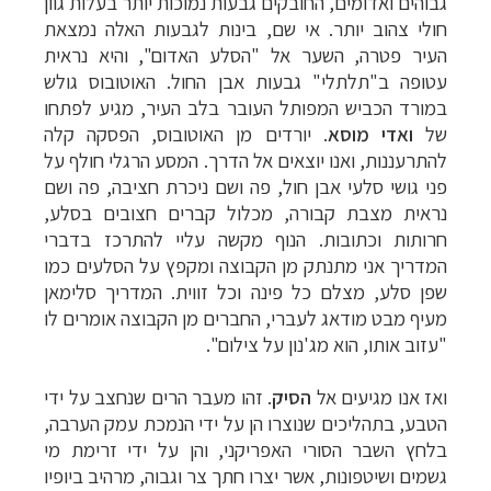
גבוהים ואדומים, החובקים גבעות נמוכות יותר בעלות גוון
חולי צהוב יותר. אי שם, בינות לגבעות האלה נמצאת
העיר פטרה, השער אל "הסלע האדום", והיא נראית
עטופה ב"תלתלי" גבעות אבן החול. האוטובוס גולש
במורד הכביש המפותל העובר בלב העיר, מגיע לפתחו
של
ואדי מוסא
. יורדים מן האוטובוס, הפסקה קלה
להתרעננות, ואנו יוצאים אל הדרך. המסע הרגלי חולף על
פני גושי סלעי אבן חול, פה ושם ניכרת חציבה, פה ושם
נראית מצבת קבורה, מכלול קברים חצובים בסלע,
חרותות וכתובות. הנוף מקשה עליי להתרכז בדברי
המדריך אני מתנתק מן הקבוצה ומקפץ על הסלעים כמו
שפן סלע, מצלם כל פינה וכל זווית. המדריך סלימאן
מעיף מבט מודאג לעברי, החברים מן הקבוצה אומרים לו
"עזוב אותו, הוא מג'נון על צילום".
ואז אנו מגיעים אל
הסיק
.
זהו מעבר הרים שנחצב על ידי
הטבע, בתהליכים שנוצרו הן על ידי הנמכת עמק הערבה,
בלחץ השבר הסורי האפריקני, והן על ידי זרימת מי
גשמים ושיטפונות, אשר יצרו חתך צר וגבוה, מרהיב ביופיו