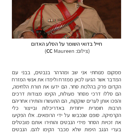
חייל בדואי השומר על הסלע האדום
(צילום:
Maureen)
CC
ממקום מנוחתי אני שב ומהרהר בנבטים,
בבני עם
המדבר אשר הגיעו לכאן ממזרח ולימדו את אנשי המזרח
הקדום פרק בהלכות סחר. הם ידעו את תורת הלחימה,
הם סללו דרכי מסחר מעולות, הקימו מצודות דרכים
והפכו אותן לערים שוקקות, הם התעשרו והותירו אחריהם
תרבות חומרית ייחודית באדריכלות ובייצור כלי
הקרמיקה. סופם שנכבשו על ידי הרומאים. אלו הפקיעו
את זכויות הסחר מידי הנבטים והותירו אותם מובטלים
בערי הנגב היפות שלא מכבר הקימו להם. הנבטים