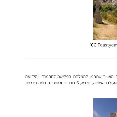
CC
Toastydav
חוף הים, ומוקדש לכוחות האוויר שתרמו להצלחת הפלישה לנורמנדי (הידועה
). הבית הנורמני המשופץ מהמאה ה-19 מכיל אוסף של חפצים ואומנות אווירונאוטית מתקופת מלחמת העולם השנייה, ומציע 6 חדרים וסוויטות, חניה פרטית