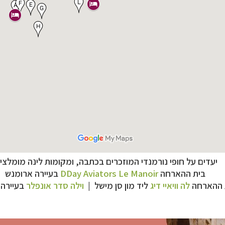
יעדים על חופי נורמנדי המוזכרים בכתבה, ומקומות לינה מומלצים
ניים, שייט והליכה
לחצו לרשימת יעדים »
בית ההארחה
DDay Aviators Le Manoir
בעיירה
ארומנש
ן אמריקה
לחצו לרשימת היעדים »
 ההארחה
לה וויאיי דיג
ליד מון סן מישל |
וילה סדר אונפלר
בעיירה 
נופש
לחצו לרשימת היעדים »