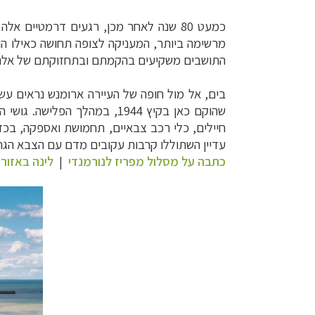
כמעט 80 שנה לאחר מכן, רגעים דרמטיים אלה מומחשים על מסך של 360 מעלות, בעיירה
מרשימה ביותר, המעניקה לצופה תחושה כאילו הוא
התושבים משקיעים בהקמתם ובתחזוקתם של אלה 
בים, אל מול חופה של העיירה ארומנש נראים עש
שהוקם כאן בקיץ 1944, במהלך הפלישה. גושי הבטון יובאו לכאן מדרום
חיילים, כלי רכב צבאיים, תחמושת ואספקה, בכד
עדיין השתוללו קרבות עקובים מדם עם הצבא הגרמ
כתבה על מסלול מפריז לנורמנדי
|
לינה באזור