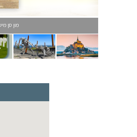
מון סן מיש