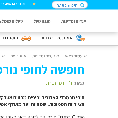
התחברות / הרשמה לא
חיפוש באתר
יעדים ומדינות
סגנון טיול
טיולים מומלצ
הזמנת מלון
בצרפת
הזמנת רכב
עמוד ראשי
יעדים ומדינות
אירופה
צ
חופשה לחופי נורמ
מאת:
ד"ר רמי דברת
חופי נורמנדי הארוכים והיפים מהווים אטרק
הציוריות הסמוכות, שמהוות יעד מועדף אפ
השם "נורמנדי" מוכר, אך לרובנו קשור לאותו 