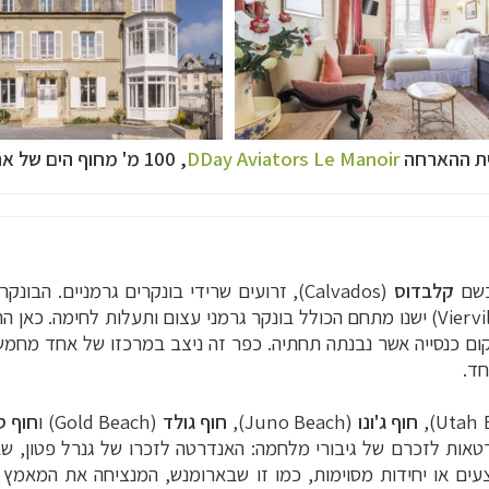
ת ההארחה
DDay Aviators Le Manoir
, 100 מ' מחוף הים של ארומנש
קלבדוס
(Calvados), זרועים שרידי בונקרים גרמניים. ה
(Vierville-sur-Mer) ישנו מתחם הכולל בונקר גרמני עצום ותעלות לחימ
מקום כנסייה אשר נבנתה תחתיה. כפר זה ניצב במרכזו של אחד מחמ
חד.
חוף ג'ונו
(Juno Beach),
חוף גולד
(Gold Beach) ו
חוף ס
טאות לזכרם של גיבורי מלחמה: האנדרטה לזכרו של גנרל פטון, 
עים או יחידות מסוימות, כמו זו שבארומנש, המנציחה את המאמץ