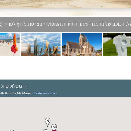
ל, הכוכב של נורמנדי ואתר התיירות הפופולרי בצרפת מחוץ לפריז (צילום: 