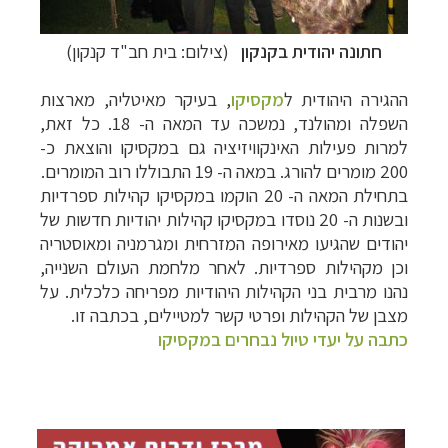
חתונה יהודית בקנקון
(צילום: בית חב"ד קנקון)
ההגירה היהודית ל
מקסיקו
, בעיקר מאיטליה, מארצות
השפלה ומהולנד, נמשכה עד המאה ה- 18. כל זאת,
למרות פעילות האינקוויזיציה גם במקסיקו והוצאת כ-
200 מומרים להורג. במאה ה- 19 התבוללו רוב המומרים.
בתחילת המאה ה- 20 הוקמו במקסיקו קהילות ספרדיות
ובשנות ה- 20 נוסדו במקסיקו קהילות יהודיות חדשות של
יהודים שהגיעו מאירופה המזרחית ומגרמניה ומאוסטריה
וכן מקהילות ספרדיות. לאחר מלחמת העולם השנייה,
נהנו מרבית בני הקהילות היהודיות מפריחה כלכלית. על
מצבן של הקהילות ופרטי קשר למטיילים, בכתבה זו.
כתבה על יעדי טיול נבחרים במקסיקו
תכנון
טיולים לדרום ומרכז אמריקה
לחצו לרשימת
היעדים »
תכנון
טיולים לצפון אמריקה
לחצו לרשימת היעדים »
קרוזים והפלגות נופש
לחצו לרשימת היעדים »