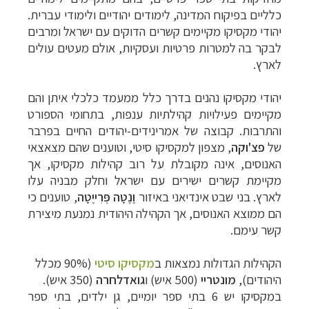
כלליים בפיקוח המדינה, לימודים יהודיים ולימודי עברית.
יהודי מקסיקו מקיימים קשרים הדוקים עם ישראל ומרבים
לבקר בה למטרות פרטיות ועסקיות, אולם מעטים עולים
לארץ.
יהודי מקסיקו נהנים בדרך כלל ממעמד כלכלי איתן והם
מקיימים פעילויות קהילתיות ענפות, בתחומי הספורט
והתרבות.
קבוצה של אמרינידים-יהודים החיים בפרבר
של
פצ'וקה
, מצפון למקסיקו סיטי, וטוענים שהם מצאצאי
האנוסים, אינה מקובלת על רוב קהילות מקסיקו, אך
מקיימת קשרים ישירים עם ישראל וחלק מבניה עלו
לארץ. בני שבט אינדיאני באיזור
וֶנֶטָה פְּרִייֶטָה
, טוענים כי
הם ממוצא האנוסים, אך הקהילה היהודית נמנעת מיצירת
קשר עימם.
הקהילות הגדולות נמצאות ב
מקסיקו סיטי
(90% מכלל
היהודים),
מונטריי
(500 איש) ו
גואדלחרה
(350 איש).
במקסיקו יש 6 בתי ספר יומיים, גן ילדים, בתי ספר