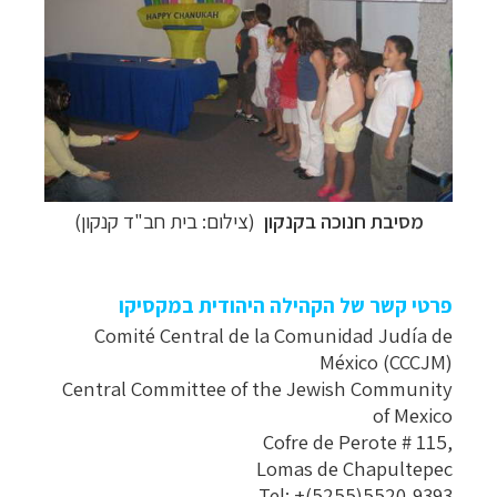
תכנון
טיולים לדרום ומרכז אמריקה
לחצו לרשימת
היעדים »
תכנון
טיולים לצפון אמריקה
לחצו לרשימת היעדים »
קרוזים והפלגות נופש
לחצו לרשימת היעדים »
מסיבת חנוכה בקנקון
(צילום: בית חב"ד קנקון)
פרטי קשר של הקהילה היהודית במקסיקו
Comité Central de la Comunidad Judía de
México (CCCJM)
Central Committee of the Jewish Community
of Mexico
Cofre de Perote # 115,
Lomas de Chapultepec
Tel: +(5255)5520-9393