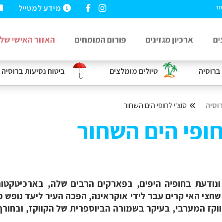
מידע למטייל
תר
ים
ארכיון מגזינים
פורום המומחים
האזור האישי שלי
ברוסיה
טיולים מומלצים
ביטוח נסיעות
ברוסיה
וסיה
סוֹ‏צ'י לחופי הים השחור
לחופי הים השחור
 ונודעת בחופיה היפים, בפארקים הרבים שלה, בארכיטקטור
 שחצי האי קרים עבר לידי אוקראינה, הפכה העיר ליעד נופש 
ווקז המערבי, בעיקר בשמורה הביוספרית של הקווקז, ובחו