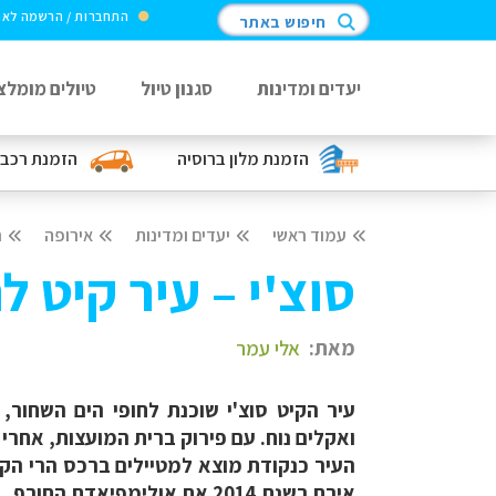
התחברות / הרשמה לא
חיפוש באתר
יעדים ומדינות
סגנון טיול
טיולים מומלצ
הזמנת מלון
ברוסיה
הזמנת רכב
עמוד ראשי
יעדים ומדינות
אירופה
ר
סו‏צ'י – עיר קיט 
מאת:
אלי עמר
עיר הקיט סוצ'י שוכנת לחופי הים השחור,
ואקלים נוח. עם פירוק ברית המועצות, אחרי
העיר כנקודת מוצא למטיילים ברכס הרי הק
אירח בשנת 2014 את אולימפיאדת החורף.