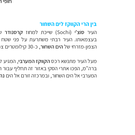
חופי ה
בין הרי הקווקז לים השחור
העיר
סוֹצ'
י (
Sochi
) שייכת למחוז
קרסנודר
שב
בעצמאותו. העיר רבתי משתרעת על פני שטח עצום של 3,500 קמ"ר, והיא העיר הגדולה בשטחה ברוסיה 
הצפון-מזרחי של
הים השחור
, כ-30 קילומטרים צפונית-מערבית לגבולה של רוסיה עם החבל הבדלני
מעל העיר מתנשא רכס
הקווקז המערבי
ברה"מ, הפכו אתרי הסקי באזור זה תחליף עבור ה
המערבי אל הים השחור, ובמרכזה זורם אל הים
נהר