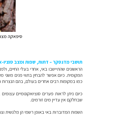
סיפאקה מצוי
תושבי מדגסקר – דתות, שפות ומצב סוציו-א
הראשונים שהתיישבו באי, אחרי בעלי החיים, ולפני כ- 2,000 שנה בסך הכול, הגיעו כנראה מד
המקומית. כיום אפשר להבחין בתווי פנים משני מקו
כמו במקומות רבים אחרים בעולם, בהם הנצרות הג
שבחלקם אין עדיין מים זורמים.
השפות המדוברות באי באופן רשמי הן מלגשית וצר