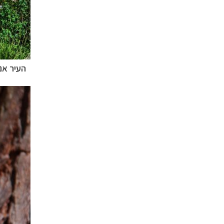
העיר
אנ