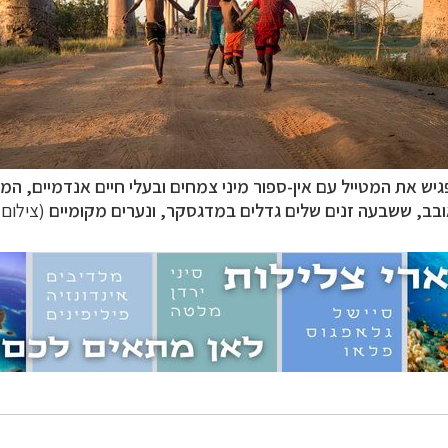
זוטיים
לחצו לרשימת יעדים »
ניים, שייט והליכה
לחצו לרשימת יעדים »
ם אמריקה
לחצו לרשימת ההצעות »
ש את המטייל עם אין-ספור מיני צמחים ובעלי חיים אנדמיים, המת
בב, ששבעה זנים שלים גדלים במדגסקר, ונערים מקומיים
(צילום: od Waddington