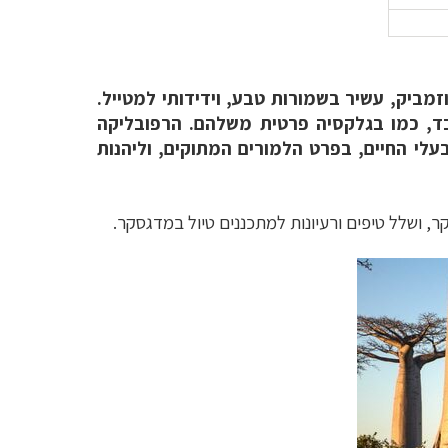
 (פי 26 מגודלה של מדינת ישראל), מרוחק כ-400 ק"מ מחופי מוזמביק, עשיר בשמורות טבע, וידידותי למטייל.
בד, כמו בגלקסיה פרטית משלהם. הרפובליקה
עלי החיים, בפרט הלמורים המתוקים, וליהנות
קר, ושלל טיפים ורעיונות למתכננים טיול במדגסקר.