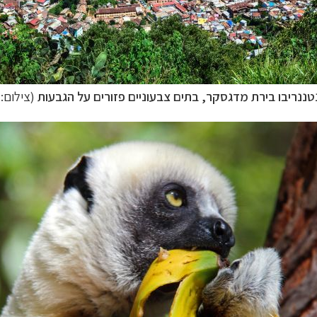
טננריבו
בירת מדגסקר, בתים צבעוניים פזורים על הגבעות
(צילום: gaelgogo)