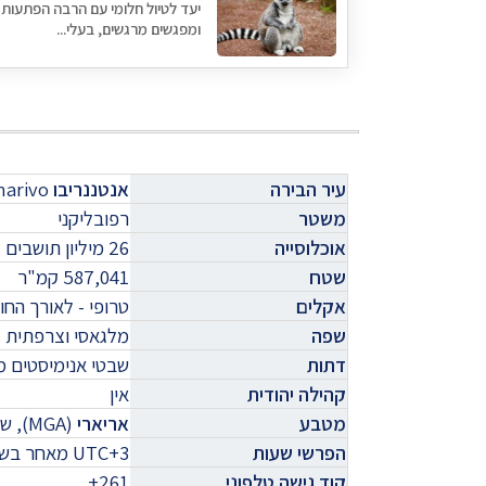
יעד לטיול חלומי עם הרבה הפתעות
ומפגשים מרגשים, בעלי...
עיר ה
בירה
אנטננריבו
narivo
משטר
רפובליקני
אוכלוסייה
26
מיליון תושבים
שטח
587,041 קמ"ר
אקלים
טרופי - לאורך החו
שפה
מלגאסי וצרפתית
דתות
שבטי אנימיסטים מאלו-אינדונזים (52%), 
קהילה
יהודית
אין
מטבע
אריארי
(MGA)
, שהח
הפרשי שעות
UTC+3 מאחר בשעה אחת את שעון ישראל
קוד גישה
טלפוני
261+