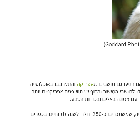
ם הגיעו גם תושבים מ
אפריקה
והתערבבו באוכלוסייה
לתושבי המישור והחוף יש תווי פנים אפריקניים יותר.
 עם אמונה באלים ובכוחות הטבע.
כיום ניתן לראות פערים סוציואקונומיים עצומים בין האוכלוסייה האמידה באי לבין עניי מדגסקר, כ- 50% מהאוכלוסייה, שמשתכרים כ-250 דולר לשנה (!) וחיים בכפרים