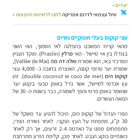
עצי קוקוס בעלי חמוקיים נשיים
מהאי קריוז המשכנו בהפלגה לאי הסמוך, האי השני
בגודלו בין איי סיישל - האי
פרלין
(
Praslin
). מוקד העניין
המרכזי באי, הוא שמורת
ואלה דה מה
(
Vallée de Mai
),
שמורת יער טרופי קטנה, האוצרת בחובה כ- 4,000 עצי
קוקוס הים
(
coco de mer
או
double coconut
). זהו
עץ אנדמי לסיישל, אשר גדל באופן טבעי בקטע יער
שנשמר באופן פרטי והפך לשמורה, כבר בשנות ה- 30 של
המאה העשרים.
הפרי הגדול של קוקוס הים, היכול להגיע עד משקל של
30 ק"ג, מתפתח על העץ הנקבי. לאחר נשירת הפרי,
מתפתחים ממנו על האדמה 2-4 זרעים, אך רק לאחר
כשנתיים בוקע הנבט. לאחר מכן, קליפת הזרע מתרחבת