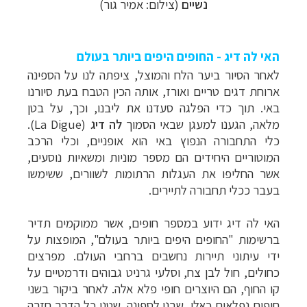
נשיים
(צילום: אמיר גור)
האי לה דיג - החופים היפים ביותר בעולם
לאחר הסיור ביער הלח והמוצל, ציפתה לנו על הספינה
ארוחת דגים טריים ואורז, אותה הכין הטבח בעת סיורנו
באי. תוך כדי הפלגה סעדנו את ליבנו, וכך, על בטן
מלאה, הגענו למעגן שבאי הסמוך
לה דיג
(
La Digue
).
כלי התחבורה הנפוץ באי הוא אופניים, וכלי הרכב
המוטוריים היחידים הם מספר מוניות ומשאיות נוסעים,
אשר החליפו את העגלות הרתומות לשוורים, ששימשו
בעבר ככלי תחבורה לתיירים.
האי לה דיג ידוע במספר חופים, אשר ממוקמים תדיר
ברשימות "החופים היפים ביותר בעולם", המופצות על
ידי עיתוני תיירות נחשבים ברחבי העולם. מפרצים
כחולים, חול לבן צח, וסלעי גרניט גבוהים ודרמטיים על
קו החוף, הם היוצרים חופי פלא אלה. לאחר ביקור בשני
חופים נפלאים כאלו, שבנו לספינה. שטנו כל הדרך חזרה