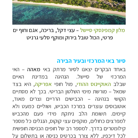
מלון קמפינסקי סיישל
–
עצי דקל, בריכה, אגם וחוף ים
פרטי, הכול טובל בירוק ומוקף סלעי גרניט
סיור באי המרכזי ובעיר הבירה
באחד הבקרים יצאנו לסיור מרתק באי
מאהה
–
האי
המרכזי של סיישל
. הנהיגה במדינת ה
איים
שבלב
האוקיינוס ההודי
, מול חופי
אפריקה
,
היא בצד
שמאל
–
מורשת מימי השלטון הבריטי. בכך לא מסתיים
הקושי בנהיגה
–
הכבישים הרריים וצרים מאוד,
אוטובוסים עוצרים במרכז הכביש, ושוליים כמעט ולא
קיימים. תשומת הלב ניתקת מידי פעם מהכביש
למפרצים כחולים, מוקפים עצי קוקוס, הנגלים כל מספר
קילומטרים בדרך. למספר רב של חופים הכניסה חופשית
לכל דיכפין, ללא צורך בכרטיס כניסה או בתשלום על