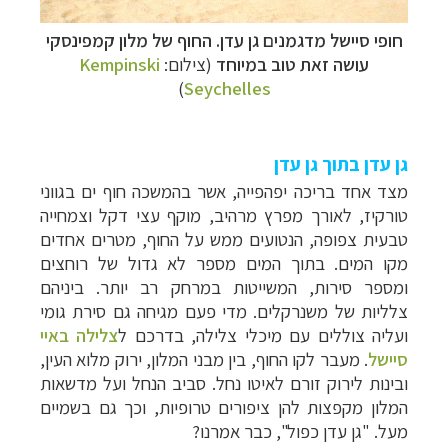
חופי סיישל מדגמנים גן עדן. החוף של מלון קמפינסקי
עושה זאת טוב במיוחד
(צילום:
Kempinski
)
Seychelles
גן עדן בתוך גן עדן
מצד אחד בריכה יפהפייה, אשר בהמשכה חוף ים בגווני
טורקיז, לאורך מפרץ מרהיב, מוקף עצי דקל וצמחייה
טבעית צפופה, הנטועים ממש על החוף, מטרים אחדים
מקו המים. בתוך המים מספר לא גדול של רוחצים
ומספר סירות, המשייטות במרחק רב יותר. ביניהם
צלליות של משנרקלים. מדי פעם מגיחה גם סירת גומי
ועליה צוללים עם מיכלי צלילה, בדרכם ל
צלילה באיי
סיישל
. מעבר לקו החוף, בין מבני המלון, ירוק מלוא העין,
ובינות לירוק זורם לאיטו נחל. סביב הנחל ועל מדשאות
המלון מקפצות להן ציפורים טרופיות, וכך גם בשמיים
מעל.
"גן עדן כפול", כבר אמרנו?