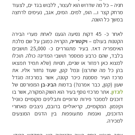
חניה
–
כל מה שדרוש הוא לעצור, ללבוש בגד ים, לצעוד
מרחק קצר ו... הופ, למים. המים, אגב, נעימים לרחצה
במשך כל השנה.
לאחר כ- 45 דקות נסיעה הגענו לאחת מערי הבירה
הקטנות בעולם –
ויקטוריה
, הקרויה כמובן על שם מלכת
האימפריה דאז. בעיר מתגוררים כ- 25,000 תושבים
בלבד, שהם כרבע ממספר תושבי המדינה כולה. תוכלו
למצוא כאן רמזור או שניים, חנויות (שלא תמיד תמצאו
בהן כל מה שתרצו) ונמל קטן, שעוד נחזור אליו. את
מרכז העיר מסמנת כיכר קטנה, אשר במרכזה מגדל
שעון (קטן, כבר אמרנו?) בדמות
הביג-בן
המפורסם של
לונדון
. אתר מרכזי נוסף בעיר הוא השוק המקורה, אשר בו
דוכנים לממכר פירות טרופיים ותבלינים מקומיים כווניל
וקינמון. המקומיים, קריאוליים ברובם, ניצבים מאחורי
הדוכנים, ואנפות מתעופפות בין הדגים המוצעים
למכירה.
אתר מעניין נוסף בעיר ויקטוריה הוא המקדש ההודי.