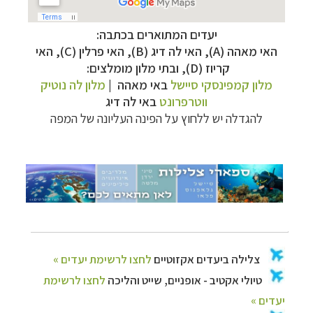
יעדים המתוארים בכתבה:
האי מאהה (
A
),
האי לה דיג (
B
),
האי פרלין (
C
), האי
צלילה ביעדים אקזוטיים
לחצו לרשימת יעדים »
קריוז (
D
)
,
ובתי מלון מומלצים:
טיולי אקטיב - אופניים, שייט והליכה
לחצו לרשימת
מלון קמפינסקי סיישל
באי מאהה |
מלון לה נוטיק
יעדים »
ווטרפרונט
באי לה דיג
טיול עצמאי לדרום אמריקה
לחצו לרשימת ההצעות »
להגדלה יש ללחוץ על הפינה העליונה של המפה