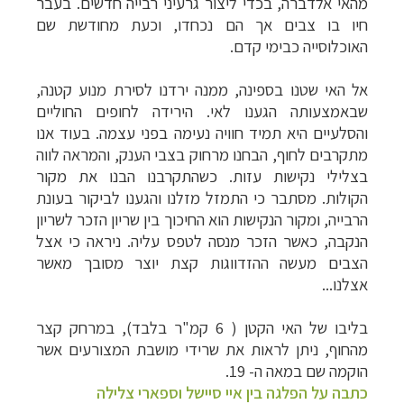
מהאי אלדברה, בכדי ליצור גרעיני רבייה חדשים. בעבר
חיו בו צבים אך הם נכחדו, וכעת מחודשת שם
האוכלוסייה כבימי קדם.
אל האי שטנו בספינה, ממנה ירדנו לסירת מנוע קטנה,
שבאמצעותה הגענו לאי. הירידה לחופים החוליים
והסלעיים היא תמיד חוויה נעימה בפני עצמה. בעוד אנו
מתקרבים לחוף, הבחנו מרחוק בצבי הענק, והמראה לווה
בצלילי נקישות עזות. כשהתקרבנו הבנו את מקור
הקולות. מסתבר כי התמזל מזלנו והגענו לביקור בעונת
הרבייה, ומקור הנקישות הוא החיכוך בין שריון הזכר לשריון
הנקבה, כאשר הזכר מנסה לטפס עליה. ניראה כי אצל
הצבים מעשה ההזדווגות קצת יוצר מסובך מאשר
אצלנו...
בליבו של האי הקטן ( 6 קמ"ר בלבד), במרחק קצר
מהחוף, ניתן לראות את שרידי מושבת המצורעים אשר
הוקמה שם במאה ה- 19.
כתבה על הפלגה בין איי סיישל וספארי צלילה