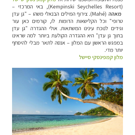
(
Kempinski Seychelles Resort
), באי המרכזי
–
מאהה
(
Mahé
). צירוף המילים הבנאלי משהו – "גן עדן
טרופי" וכל הקלישאות הדומות לו, קורמים כאן עור
וגידים לנוכח עינינו המשתאות. אולי ההגדרה "גן עדן
בתוך גן עדן" היא ההגדרה הקולעת ביותר למה שראינו
במפגש הראשון עם המלון
–
אנסה לתאר מבלי להיסחף
יותר מדי.
מלון קמפינסקי סיישל