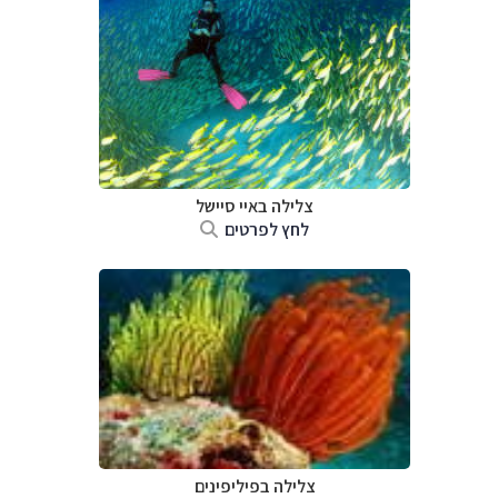
צלילה ב
איי סיישל
לחץ לפרטים
צלילה ב
פיליפינים