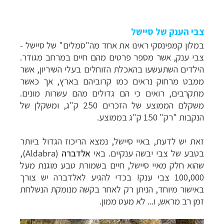
צבי הענק של סיישל
במלון קמפינסקי ראינו את אחד מה"סמלים" של סיישל -
צבי ענק, אשר מספר פרטים מהם חיים במרחב מגודר.
הילדים השתעשעו בהאכלת הזוחלים בעלי השיריון, אשר
ממבט מרחוק נראים כמו קרוביהם בארץ, אך כאשר
מתקרבים, רואים כי הם גדולים מהם עשרות מונים.
משקלם הממוצע של הזכרים 250 ק"ג, ומשקלן של
הנקבות "רק" 150 ק"ג בממוצע.
זאת יש לדעת, באיי סיישל, נמצא הריכוז הגדול ביותר
בטבע של צבי יבשה ענקיים. באי
אלדברה
(
Aldabra
),
שהוא חלק מאיי סיישל, חיים בשמורת טבע מוגנת מעל
צלילה ביעדים אקזוטיים
לחצו לרשימת יעדים »
100,000 צבי ענק! בכדי להגיע לאלדברה יש צורך
טיולי אקטיב - אופניים, שייט והליכה
לחצו לרשימת
באישור מיוחד, הניתן רק לאחר בקשה מנומקת הנשלחת
יעדים »
זמן רב מראש, ו... לא מעט ממון.
טיול עצמאי לדרום אמריקה
לחצו לרשימת ההצעות »