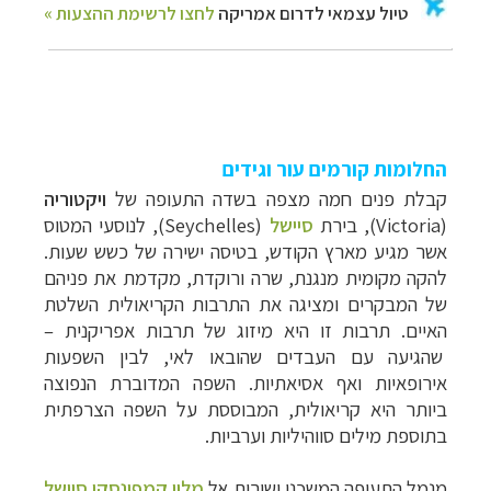
החלומות קורמים עור וגידים
קבלת פנים חמה מצפה בשדה התעופה של
ויקטוריה
(
Victoria
), בירת
סיישל
(
Seychelles
), לנוסעי המטוס
אשר מגיע מארץ הקודש, בטיסה ישירה של כשש שעות.
להקה מקומית מנגנת, שרה ורוקדת, מקדמת את פניהם
של המבקרים ומציגה את התרבות הקריאולית השלטת
האיים. תרבות זו היא מיזוג של תרבות אפריקנית
–
שהגיעה עם העבדים שהובאו לאי, לבין השפעות
אירופאיות ואף אסיאתיות. השפה המדוברת הנפוצה
ביותר היא קריאולית, המבוססת על השפה הצרפתית
בתוספת מילים סווהיליות וערביות.
מנמל התעופה המשכנו ישירות אל
מלון קמפינסקי סיישל