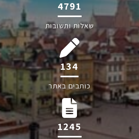
6045
שאלות ותשובות
200
כותבים באתר
1863