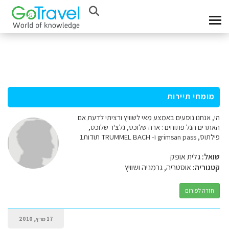
מומחי תיירות
הי, אנחנו נוסעים באמצע מאי לשוויץ ורציתי לדעת אם
האתרים הנל פתוחים : ארה שלוכט, גלצ'ר שלוכט,
פילתוס, grimsan pass ו- TRUMMEL BACH תודות1
שואל:
גלית אופק
קטגוריה:
אוסטריה, גרמניה ושוויץ
חזרה לפורום
17 מרץ, 2010