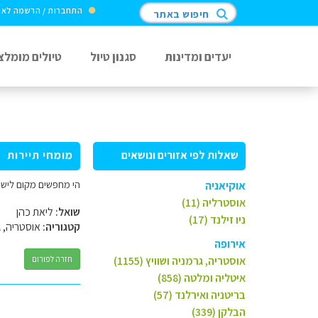
התחברות / הרשמה לא
חיפוש באתר
יעדים ומדינות
סגנון טיול
טיולים מומלצ
שאלות לפי אזורים ונושאים
מומחי תיירות
הי מחפשים מקום לישון באעטליה מספר
אוקיאניה
אוסטרליה (11)
שואל:
ליאת כהן
ניו זילנד (17)
קטגוריה:
אוסטריה, ג
אירופה
אוסטריה, גרמניה ושוויץ (1155)
חזרה לפורום
איטליה ומלטה (858)
בריטניה ואירלנד (57)
הבלקן (339)