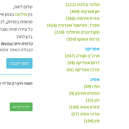
הולנד ובלגיה (122)
שלום ליאת,
יוון וטורקיה (404)
בין
מילאנו
בצפון איט
מזרח אירופה (368)
מהותית במרחק, לכל 
ספרד, פורטוגל ואנדורה (428)
כל עיירה תהיה טובה 
סקנדינביה ואיסלנד (239)
בהצלחה!
צרפת ומונקו (350)
כרמית וייס (Carmit Weiss)
אמריקה
מנהלת האתר והפור
ארה"ב וקנדה (347)
דרום אמריקה (89)
מרכז אמריקה (81)
אסיה
מענה ניתן רק על ידי 
הודו (69)
המזרח התיכון (4)
יפן (32)
מזרח אסיה (169)
חזרה לפורום
מרכז אסיה (57)
סין (104)