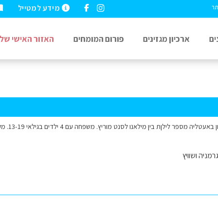
מידע למטייל
תר
ים
ארכיון מגזינים
פורום המומחים
האזור האישי שלי
 לילןת בין מילאנו לסנט מוריץ. משפחה עם 4 ילדים בגילאי 13-19. מקום עם נוף יפה נשמח לעזרה תודה
רמניה ושוויץ