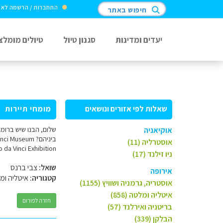
התחברות / הרשמה לא
חיפוש באתר
יעדים ומדינות
סגנון טיול
טיולים מומלצ
שאלות לפי אזורים ונושאים
מומחי תיירות
שלום, הבנו שיש ברומא
אוקיאניה
אוסטרליה (11)
Leonardo da Vinci Exhibition כתובת: Piazza della Cancelleria 1. לא הצלח
ניו זילנד (17)
שואל:
צבי ברנס
אירופה
קטגוריה:
איטליה ומ
אוסטריה, גרמניה ושוויץ (1155)
איטליה ומלטה (858)
חזרה לפורום
בריטניה ואירלנד (57)
הבלקן (339)