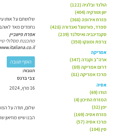
הולנד ובלגיה (122)
יוון וטורקיה (404)
שלושתם על אותו עיק
מזרח אירופה (368)
ספרד, פורטוגל ואנדורה (428)
נחמדים מאד לאוהבי 
סקנדינביה ואיסלנד (239)
אפרת פישביין
מתכננת מסלולי טיו
צרפת ומונקו (350)
www.italiana.co.il/
אמריקה
ארה"ב וקנדה (347)
דרום אמריקה (89)
תגובות:
מרכז אמריקה (81)
צבי ברנס
אסיה
16 מרץ, 2024
הודו (69)
המזרח התיכון (4)
יפן (32)
שלום, תודה על המע
מזרח אסיה (169)
הבנו שיש מוזיאון ש
מרכז אסיה (57)
סין (104)