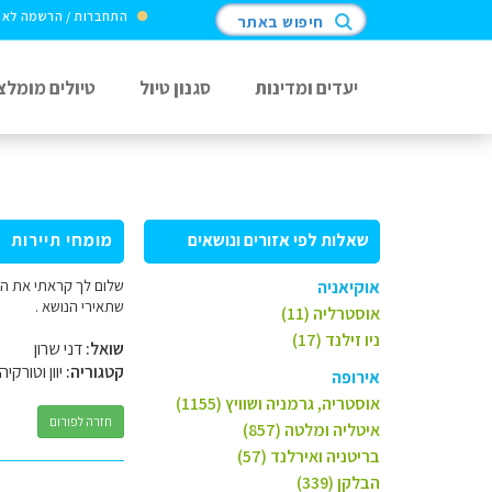
התחברות / הרשמה לא
חיפוש באתר
יעדים ומדינות
סגנון טיול
טיולים מומלצ
שאלות לפי אזורים ונושאים
מומחי תיירות
שלום לך קראתי את הכ
אוקיאניה
שתאירי הנושא .
אוסטרליה (11)
ניו זילנד (17)
שואל:
דני שרון
קטגוריה:
יוון וטורקיה
אירופה
אוסטריה, גרמניה ושוויץ (1155)
חזרה לפורום
איטליה ומלטה (857)
בריטניה ואירלנד (57)
הבלקן (339)