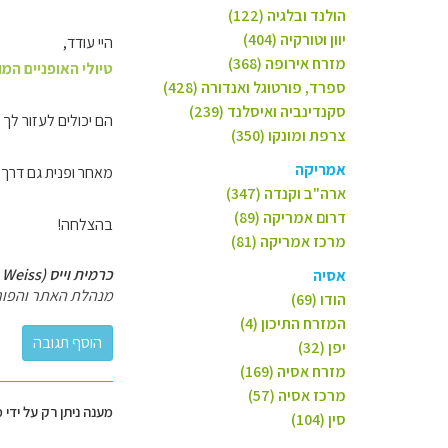
הולנד ובלגיה (122)
יוון וטורקיה (404)
היי עודד,
מזרח אירופה (368)
טיולי האופניים המ
ספרד, פורטוגל ואנדורה (428)
סקנדינביה ואיסלנד (239)
הם יכולים לעזור לך 
צרפת ומונקו (350)
אמריקה
מאחר ופנית גם דרך
ארה"ב וקנדה (347)
דרום אמריקה (89)
בהצלחה!
מרכז אמריקה (81)
כרמית וייס (Carmit Weiss)
אסיה
מנהלת האתר והפור
הודו (69)
המזרח התיכון (4)
יפן (32)
מזרח אסיה (169)
מרכז אסיה (57)
מענה ניתן רק על ידי 
סין (104)