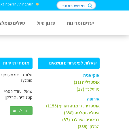
התחברות / הרשמה לא
חיפוש באתר
יעדים ומדינות
סגנון טיול
טיולים מומלצ
שאלות לפי אזורים ונושאים
מומחי תיירות
שלום רב אני מעוניין 
אוקיאניה
מומלץ?
אוסטרליה (11)
ניו זילנד (17)
שואל:
עודד כספי
קטגוריה:
הבלקן
אירופה
אוסטריה, גרמניה ושוויץ (1155)
חזרה לפורום
איטליה ומלטה (858)
בריטניה ואירלנד (57)
הבלקן (339)