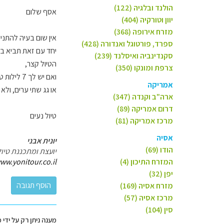
הולנד ובלגיה (122)
אסף שלום
יוון וטורקיה (404)
מזרח אירופה (368)
אין שום בעיה להתניי
ספרד, פורטוגל ואנדורה (428)
יחד עם זאת תביא ב
סקנדינביה ואיסלנד (239)
הטיול קצר,
צרפת ומונקו (350)
ואם יש לך 7 לילות טיול (ו8 ימים? 6 ימים?) אולי יהיה נכון יותר להתמקד רק באחת הערים וסביבתה,
אמריקה
או גג שתי ערים, ול
ארה"ב וקנדה (347)
דרום אמריקה (89)
טיול נעים
מרכז אמריקה (81)
אסיה
יונית אבני
הודו (69)
יועצת ומתכננת טיול
המזרח התיכון (4)
ww.yonitour.co.il
יפן (32)
מזרח אסיה (169)
מרכז אסיה (57)
סין (104)
מענה ניתן רק על ידי 