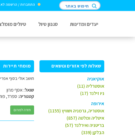
התחברות / הרשמה לא
חיפוש באתר
יעדים ומדינות
סגנון טיול
טיולים מומלצ
שאלות לפי אזורים ונושאים
מומחי תיירות
חושב אולי בסוף אפריל תחילת מ
אוקיאניה
אוסטרליה (11)
שואל:
אסף מרון
ניו זילנד (17)
קטגוריה:
ספרד, פורט
אירופה
אוסטריה, גרמניה ושוויץ (1155)
חזרה לפורום
איטליה ומלטה (857)
בריטניה ואירלנד (57)
הבלקן (339)