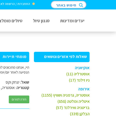
התחברות / הרשמה לא
חיפוש באתר
יעדים ומדינות
סגנון טיול
טיולים מומלצ
שאלות לפי אזורים ונושאים
מומחי תיירות
היי, אנחנו מתכוונים
אוקיאניה
הנסיעה לאחר יום/יומי
אוסטרליה (11)
ניו זילנד (17)
שואל:
יצחק וקס
קטגוריה:
אוסטריה, ג
אירופה
אוסטריה, גרמניה ושוויץ (1155)
חזרה לפורום
איטליה ומלטה (858)
בריטניה ואירלנד (57)
הבלקן (339)