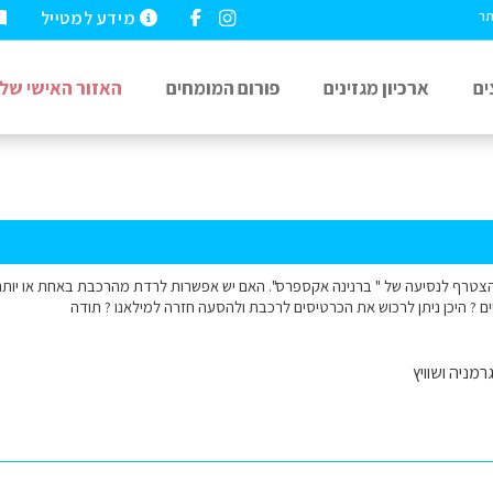
מידע למטייל
תר
ים
ארכיון מגזינים
פורום המומחים
האזור האישי שלי
 להצטרף לנסיעה של " ברנינה אקספרס". האם יש אפשרות לרדת מהרכבת באחת או יו
ים ? היכן ניתן לרכוש את הכרטיסים לרכבת ולהסעה חזרה למילאנו ? תודה
רמניה ושוויץ