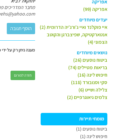
יחזקאל לביא
אפריקה
מחבר המדריכים פולי
אפריקה (99)
yehs@yahoo.com
יעדים מיוחדים
איי פוקלנד ואיי ג'ורג'יה הדרומית (2)
אנטארקטיקה, שפיצברגן והקוטב
הצפוני (4)
מענה ניתן רק על ידי 
נושאים מיוחדים
ביטוח נוסעים (26)
בריאות מטיילים (74)
חיפוש לינה (16)
חזרה לפורום
סקי וסנובורד (118)
צלילה ושייט (6)
צלמים גיאוגרפיים (2)
מומחי תיירות
ביטוח נוסעים (1)
חיפוש לינה (1)