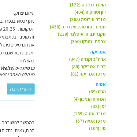
הולנד ובלגיה (122)
יוון וטורקיה (404)
שלום יצחק,
מזרח אירופה (368)
ניתן לנסוע בנפרד 
ספרד, פורטוגל ואנדורה (428)
המקומות - 20-26 פרנק שוויצרי לכל מקטע.
סקנדינביה ואיסלנד (239)
זה מוסבר בכתבתי 
צרפת ומונקו (350)
את הכרטיסים ניתן לקנו
אמריקה
חשוב לזכור שגם רכב
ארה"ב וקנדה (347)
בהצלחה
דרום אמריקה (89)
כרמית וייס (Carmit Weiss)
מרכז אמריקה (81)
מנהלת האתר והפור
אסיה
הודו (69)
המזרח התיכון (4)
יפן (32)
מזרח אסיה (169)
מרכז אסיה (57)
בהמשך לתשובתה של כ
סין (104)
הרים, גאיות, נחלים 