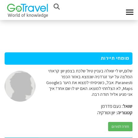
מומחי תיירות
שלום,יש לי שאלה בעניין טיול שלכת בצפון יוון: קראתי
המלצה על יער זגרדניה שנמצא באזור הכפר
Paranesti. אבל, כשניסיתי למצוא את היער בGoogle
Maps, לא הצלחתי למוצאו. האם יש לו שם אחר? איך
אני מגיע אליו? תודה רבה.
שואל:
נעם פדרמן
קטגוריה:
יוון וטורקיה
חזרה לפורום