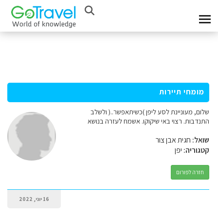
מומחי תיירות
שלום, מעוניינת לסע ליפן )כשיתאפשר..( ולשלב
התנדבות. רצוי באי שיקוקו. אשמח לעזרה בנושא
שואל:
חגית אבן צור
קטגוריה:
יפן
חזרה לפורום
16 יוני, 2022