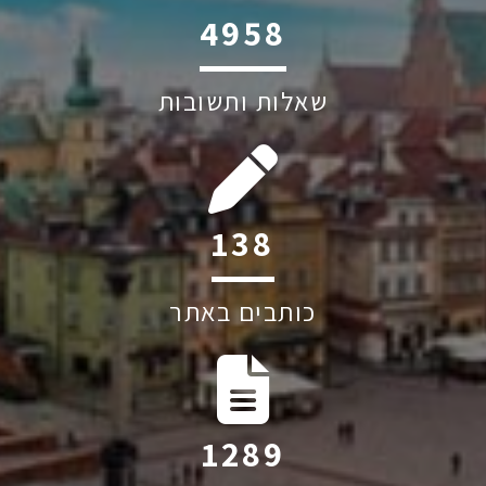
6045
שאלות ותשובות
191
כותבים באתר
1776