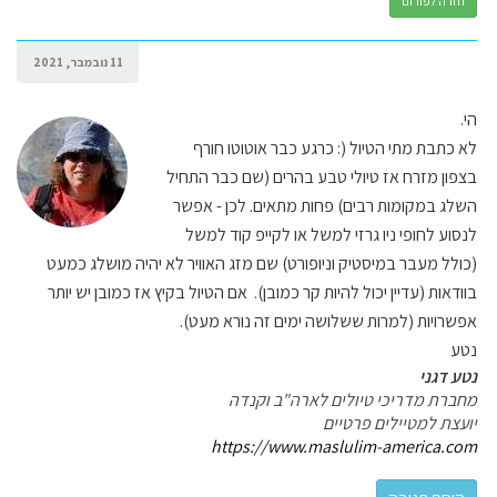
חזרה לפורום
11 נובמבר, 2021
הי.
לא כתבת מתי הטיול (: כרגע כבר אוטוטו חורף
בצפון מזרח אז טיולי טבע בהרים (שם כבר התחיל
השלג במקומות רבים) פחות מתאים. לכן - אפשר
לנסוע לחופי ניו גרזי למשל או לקייפ קוד למשל
(כולל מעבר במיסטיק וניופורט) שם מזג האוויר לא יהיה מושלג כמעט
בוודאות (עדיין יכול להיות קר כמובן). אם הטיול בקיץ אז כמובן יש יותר
אפשרויות (למרות ששלושה ימים זה נורא מעט).
נטע
נטע דגני
מחברת מדריכי טיולים לארה"ב וקנדה
יועצת למטיילים פרטיים
https://www.maslulim-america.com