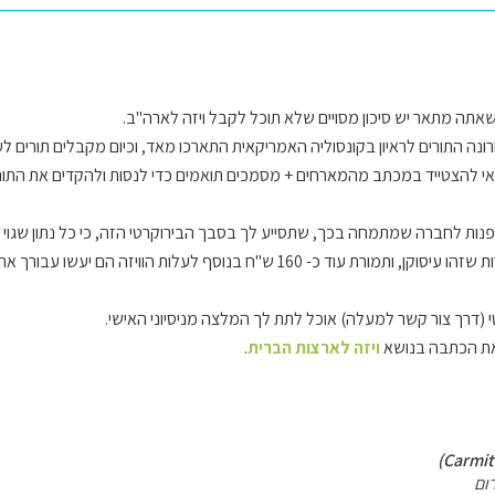
תה מתאר יש סיכון מסויים שלא תוכל לקבל ויזה לארה"ב.
רונה התורים לראיון בקונסוליה האמריקאית התארכו מאד, וכיום מקבלים תורים 
אי להצטייד במכתב מהמארחים + מסמכים תואמים כדי לנסות ולהקדים את התור
נות לחברה שמתמחה בכך, שתסייע לך בסבך הבירוקרטי הזה, כי כל נתון שגוי על
 160 ש"ח בנוסף לעלות הוויזה הם יעשו עבורך את השירות הכל כך חשוב הזה.
 (דרך צור קשר למעלה) אוכל לתת לך המלצה מניסיוני האישי.
את הכתבה בנושא
ויזה לארצות הברית
.
ום