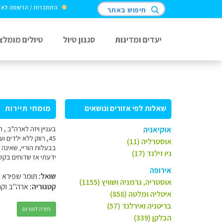
התחברות / הרשמה לא
חיפוש באתר
יעדים ומדינות
סגנון טיול
טיולים מומלצ
שאלות לפי אזורים ונושאים
מומחי תיירות
בעניין ויזה לארה"ב , 
אוקיאניה
45, רווק ללא ילדים
אוסטרליה (11)
ניו זילנד (17)
ידעתי אז שדוחים בקש
אירופה
שואל:
תומר שפירא
אוסטריה, גרמניה ושוויץ (1155)
קטגוריה:
ארה"ב וקנ
איטליה ומלטה (858)
בריטניה ואירלנד (57)
חזרה לפורום
הבלקן (339)