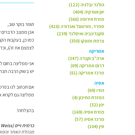
הולנד ובלגיה (122)
יוון וטורקיה (404)
מזרח אירופה (368)
תומר בוקר טוב,
ספרד, פורטוגל ואנדורה (428)
אכן ממצב הדברים שא
סקנדינביה ואיסלנד (239)
כמו כן, בעקבות הקו
צרפת ומונקו (350)
לצמצם את זה), וכד
אמריקה
ארה"ב וקנדה (347)
אני ממליצה בחום לפ
דרום אמריקה (89)
יש בשוק הרבה חברות שזהו עיסוקן, ותמורת עוד כ-
מרכז אמריקה (81)
אסיה
אם תכתוב לנו בפרטי
הודו (69)
ממליצה גם לקרוא 
המזרח התיכון (4)
יפן (32)
בהצלחה!
מזרח אסיה (169)
מרכז אסיה (57)
כרמית וייס (Carmit Weiss)
סין (104)
מנהלת האתר והפור