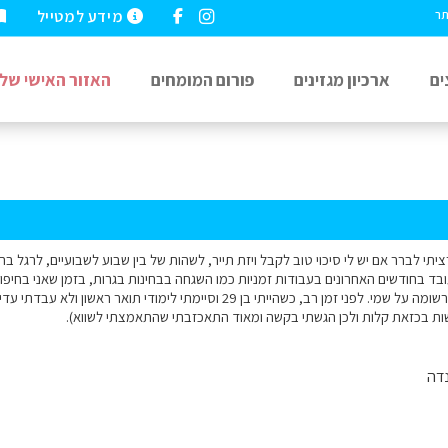
מידע למטייל
תר
ים
ארכיון מגזינים
פורום המומחים
האזור האישי שלי
רציתי לברר אם יש לי סיכוי טוב לקבל ויזת תייר, לשהות של בין שבוע לשבועיים, לרגל בר 
 ועובד בחודשים האחרונים בעבודות זמניות כמו השגחה בבחינות בגרות, בזמן שאני בחיפ
בבעלות הוריי, שאינה רשומה על שמי. לפני זמן רב, כשהייתי בן 29 וסיימתי לי
ות בכזאת קלות ולכן הגשתי בקשה ומאוד התאכזבתי שהתאמצתי לשווא).
דה