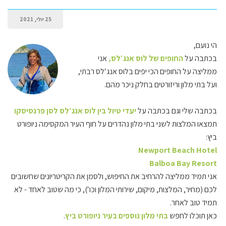
25 יולי, 2021
הי נועם,
בכתבה על
החופים של לוס אנג′לס,
אני
ממליצה על החופים הכי יפים בלוס אנג′לס רבתי,
ועל בתי מלון וריזורטים בחלק ניכר מהם.
בכתבה שלי וגם בכתבה על
יעדי טיול בין לוס אנג′לס לסן פרנסיסקו
תמצאו המלצות לשני בתי מלון נהדרים על חוף העיר המקסימה ניופורט
ביץ:
Newport Beach Hotel
Balboa Bay Resort
אני תמיד ממליצה להרחיב את החיפוש, ולסמן את הקריטריונים שחשובים
לכם (מחיר, המלצות, מיקום, שירותי המלון וכו′), כי מה שטוב לאחד - לא
תמיד טוב לאחר.
כאן תוכלו לחפש
בתי מלון נוספים בעיר ניופורט ביץ
.