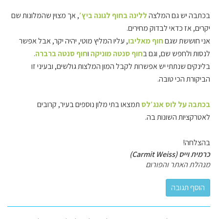
בכתבה יש גם המלצה
ללינה בחוף לגונה ביץ′
, אך מצוין שהמלונות שם
יקרים, אז כדאי
לבדוק מחירים.
אני חוששת שגם
חוף מאליבו
, עליו המליץ מוטי, יהיה יקר, אבל אפשר
לנסות ולחפש שם, וגם ב
חוף סנטה מוניקה
ו
חוף סנטה ברברה
.
בלינקים שנתתי יש אפשרות לקבל המון המלצות גולשים, ובעיני זו
הביקורת הכי טובה.
בכתבה על לוס אנג′לס
תמצאו בתי מלון נוספים בעיר, קרובים
לאטרקציות השונות בה.
בהצלחה!
כרמית וייס (Carmit Weiss)
מנהלת האתר והפורום