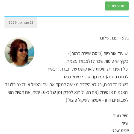
חזרה לפורום
21 פברואר, 2020
גלעד וענת שלום
יש עוד אופציות (טיסה ישירה כמובן)-
בקיץ יש טיסות שכר לזלצבורג עצמה.
וכל השנה יש טיסות לואו קוסט של חברת ריינאייר
לדרום בווריה(ממינגן)- טוב לטירול מאד.
בשולי הדברים, בגילא הילדה מציעה למקד את יעדי הטיול או זלצבורלגנד
והאגמים או טירול (אם הטיול הוא לפרק זמן של כ-10 ימים, אם הטיול הוא
לשבועיים ויותר- אפשר לשקול פיצול )
טיול נעים
יונית
יונית אבני