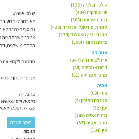
הולנד ובלגיה (122)
יוון וטורקיה (404)
שלום אפרת,
מזרח אירופה (368)
לא ברור לי מדוע בחרתם להתמקם דווקא ב os
ספרד, פורטוגל ואנדורה (428)
גם סוף דצמבר לא בדי
סקנדינביה ואיסלנד (239)
אז ברור שבתקופה הז
צרפת ומונקו (350)
ההרים מושלגים, וזה
אמריקה
ארה"ב וקנדה (347)
מוזמנת לקרוא את 
דרום אמריקה (89)
מרכז אמריקה (81)
אם עדיין ניתן לשנו
אסיה
הודו (69)
בהצלחה
המזרח התיכון (4)
כרמית וייס (Carmit Weiss)
יפן (32)
מנהלת האתר והפור
מזרח אסיה (169)
מרכז אסיה (57)
סין (104)
תגובות:
אפרת שוורץ