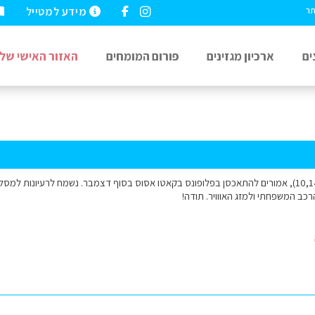
מידע למטייל
תר
ים
ארכיון מגזינים
פורום המומחים
האזור האישי שלי
אנחנו זוג +4 (10,14,17,19), אמורים להתאכסן בפלופונס בקאטו אסוס בסוף דצמבר. נשמח לרעיונ
כב המשפחתי ולמזג האווויר. תודה!