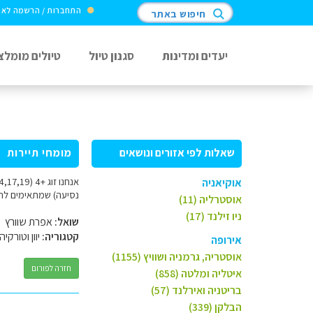
התחברות / הרשמה לא
חיפוש באתר
יעדים ומדינות
סגנון טיול
טיולים מומלצ
שאלות לפי אזורים ונושאים
מומחי תיירות
אוקיאניה
נסיעה) שמתאימים להר
אוסטרליה (11)
ניו זילנד (17)
שואל:
אפרת שוורץ
קטגוריה:
יוון וטורקיה
אירופה
אוסטריה, גרמניה ושוויץ (1155)
חזרה לפורום
איטליה ומלטה (858)
בריטניה ואירלנד (57)
הבלקן (339)