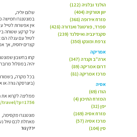
הולנד ובלגיה (122)
יוון וטורקיה (404)
שלום יוליה,
במונטנגרו חמישה פא
מזרח אירופה (368)
אין אפשרות לטייל ע
ספרד, פורטוגל ואנדורה (428)
על קרקע שטוחה בלב
סקנדינביה ואיסלנד (239)
לטיול עם עגלה הם א
צרפת ומונקו (350)
קצרים יחסית, אך אפ
אמריקה
קחו בחשבון שמונטנג
ארה"ב וקנדה (347)
יהיה במסלול מרובה 
דרום אמריקה (89)
מרכז אמריקה (81)
(ביוגרסקה גורה או א
אסיה
הודו (69)
ממליצה לקרוא את ה
המזרח התיכון (4)
l/travel/?p=1756
יפן (32)
מזרח אסיה (169)
מונטנגרו מקסימה,
מרכז אסיה (57)
מאחלת לכם טיול נעים
ירדן גור
סין (104)