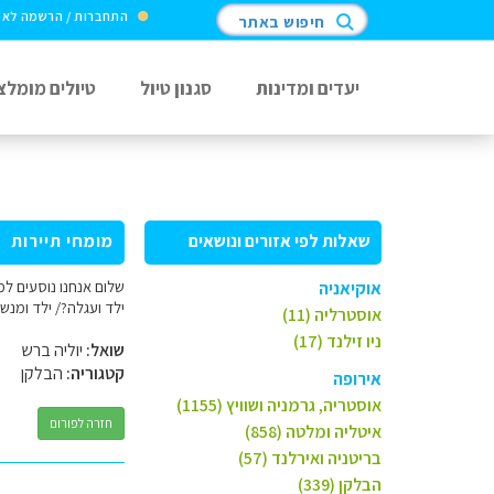
התחברות / הרשמה לא
חיפוש באתר
יעדים ומדינות
סגנון טיול
טיולים מומלצ
שאלות לפי אזורים ונושאים
מומחי תיירות
אוקיאניה
ילד ועגלה?/ ילד ומנש
אוסטרליה (11)
ניו זילנד (17)
שואל:
יוליה ברש
קטגוריה:
הבלקן
אירופה
אוסטריה, גרמניה ושוויץ (1155)
חזרה לפורום
איטליה ומלטה (858)
בריטניה ואירלנד (57)
הבלקן (339)