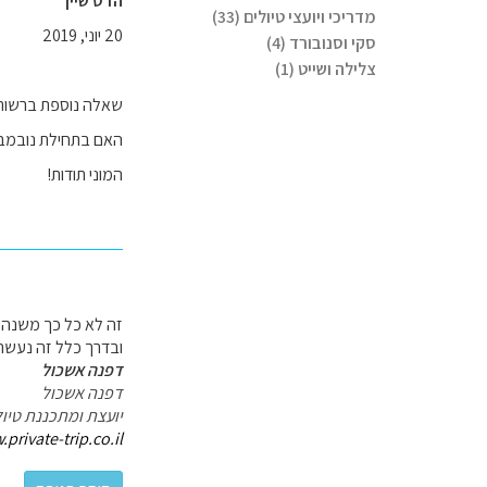
הדס שיין
מדריכי ויועצי טיולים (33)
20 יוני, 2019
סקי וסנובורד (4)
צלילה ושייט (1)
שאלה נוספת ברשותכ
האם בתחילת נובמבר 
המוני תודות!
זה לא כל כך משנה 
ובדרך כלל זה נעשה ב
דפנה אשכול
דפנה אשכול
יועצת ומתכננת טיול
private-trip.co.il/