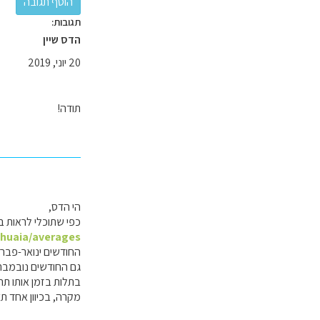
תגובות:
הדס שיין
20 יוני, 2019
תודה!
הי הדס,
כפי שתוכלי לראות ב
huaia/averages/
החודשים ינואר-פברו
גם החודשים נובמבר
בתלות בזמן אותו תר
מקרה, בכיוון אחד ת