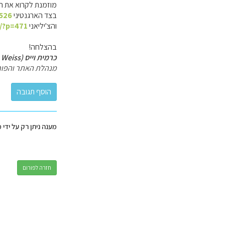
מוזמנת לקרוא את ה
בצד הארגנטיני
=526
והצ'יליאני
l/?p=471
בהצלחה!
כרמית וייס (Carmit Weiss)
מנהלת האתר והפור
מענה ניתן רק על ידי 
חזרה לפורום