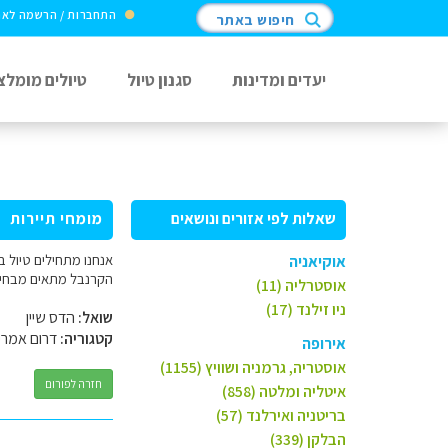
התחברות / הרשמה לא
חיפוש באתר
יעדים ומדינות
סגנון טיול
טיולים מומלצ
שאלות לפי אזורים ונושאים
מומחי תיירות
אנחנו מתחילים טיול ב
אוקיאניה
הקרנבל מתאים מבחינת
אוסטרליה (11)
ניו זילנד (17)
שואל:
הדס שיין
קטגוריה:
דרום אמרי
אירופה
אוסטריה, גרמניה ושוויץ (1155)
חזרה לפורום
איטליה ומלטה (858)
בריטניה ואירלנד (57)
הבלקן (339)