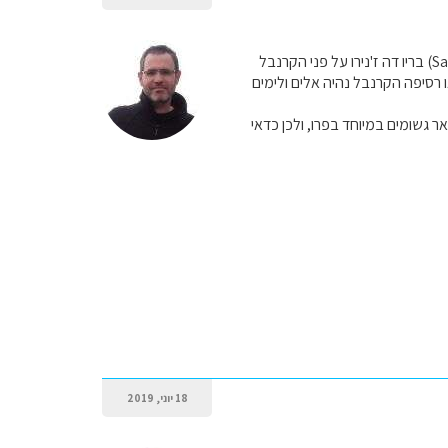
ברמה האישית אני מעדיף את מצעד המנצחות שנערך ב29.02 ב2020 בסמבודרומו (Sambodromo) בריו דה ז'נירו על פני הקרנבל
 רסיפה הקרנבל נהיה אלים ולימים
 גשומים במיוחד בפרו, ולכן כדאי
18 יוני, 2019