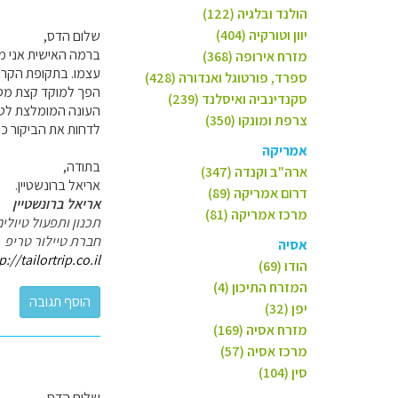
הולנד ובלגיה (122)
יוון וטורקיה (404)
שלום הדס,
מזרח אירופה (368)
עצמו. בתקופת הקרנב
ספרד, פורטוגל ואנדורה (428)
הפך למוקד קצת מסו
סקנדינביה ואיסלנד (239)
העונה המומלצת לטיו
צרפת ומונקו (350)
לדחות את הביקור כמ
אמריקה
בתודה,
ארה"ב וקנדה (347)
אריאל ברונשטיין.
דרום אמריקה (89)
אריאל ברונשטיין
מרכז אמריקה (81)
תכנון ותפעול טיול
חברת טיילור טריפ
אסיה
p://tailortrip.co.il
הודו (69)
המזרח התיכון (4)
יפן (32)
מזרח אסיה (169)
מרכז אסיה (57)
סין (104)
שלום הדס