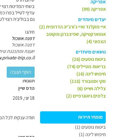
אפריקה
בשתי המדינות רצוי 
אפריקה (99)
עדיף לטייל בפרו כמה
גם בבוליביה רצוי לט
יעדים מיוחדים
איי פוקלנד ואיי ג'ורג'יה הדרומית (2)
תיהנו
אנטארקטיקה, שפיצברגן והקוטב
דפנה אשכול
הצפוני (4)
דפנה אשכול
יועצת ומתכננת טיול
נושאים מיוחדים
private-trip.co.il/
ביטוח נוסעים (26)
בריאות מטיילים (74)
חיפוש לינה (16)
תגובות:
סקי וסנובורד (118)
הדס שיין
צלילה ושייט (6)
צלמים גיאוגרפיים (2)
18 יוני, 2019
מומחי תיירות
תודה ענקית לכל המש
ביטוח נוסעים (1)
חיפוש לינה (1)