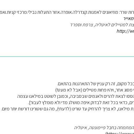
ת שרר: מוזיאונים לאמנות.קצדרלה.אופרה.אזור התעלות נבילי.מרכזי קניות.ואפ
מאייר
עצת למטיילים לאיטליה, צרפת וספרד
http://w
כל מקום, זה רק עניין של התארגנות בהתאם.
י מסוג אחר, ויהיו פחות מטיילים (אבל לא מעט!)
ססו לצאת להרים ולאגמים שבסביבה, וכמובן לשוטט במילאנו עצמה
ם, כדאי בכל זאת לבדוק איפה מושלג מדי ולא מומלץ לעבור].
ת מילאנו, לא צריך להרחיק עד טורינו (לדעתי), מה גם שטורינו דורשת יותר מיום.
ם המתמחה בחבל פיימונטה, איטליה
https://www.