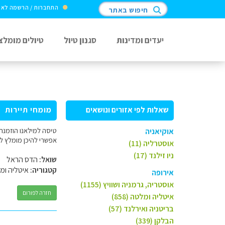
התחברות / הרשמה לא
חיפוש באתר
יעדים ומדינות
סגנון טיול
טיולים מומלצ
שאלות לפי אזורים ונושאים
מומחי תיירות
טיסה למילאנו הוזמנה
אוקיאניה
אפשרי להיכן מומלץ ל
אוסטרליה (11)
ניו זילנד (17)
שואל:
הדס הראל
קטגוריה:
איטליה ומ
אירופה
אוסטריה, גרמניה ושוויץ (1155)
חזרה לפורום
איטליה ומלטה (858)
בריטניה ואירלנד (57)
הבלקן (339)