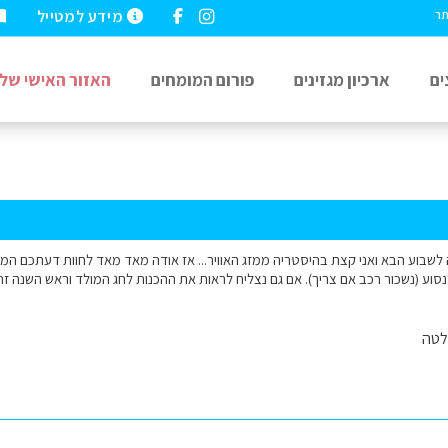
מידע למטייל
תר
ים
ארכיון מגזינים
פורום המומחים
האזור האישי שלי
 לשבוע הבא ואני קצת בהיסטריה ממזג האוויר... אז אודה מאד מאד לחוות דעתכם המל
נסוע (נשכור רכב אם צריך). אם גם נצליח לראות את ההכנות לחג המולד וראש השנה ז
לטה