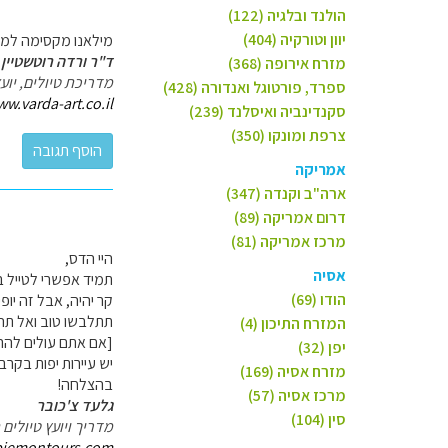
הולנד ובלגיה (122)
יוון וטורקיה (404)
מילאנו מקסימה למרו
ד"ר ורדה רוטשטיין 
מזרח אירופה (368)
מדריכת טיולים, יו
ספרד, פורטוגל ואנדורה (428)
ww.varda-art.co.il
סקנדינביה ואיסלנד (239)
צרפת ומונקו (350)
אמריקה
ארה"ב וקנדה (347)
דרום אמריקה (89)
מרכז אמריקה (81)
היי הדס,
אסיה
תמיד אפשרי לטייל ב
הודו (69)
קר יהיה, אבל זה יופ
תתלבשו טוב ואל תה
המזרח התיכון (4)
[אם אתם עולים להרי
יפן (32)
יש עיירות יפות בקרב
מזרח אסיה (169)
בהצלחה!
מרכז אסיה (57)
גלעד צ'כובר
סין (104)
מדריך ויועץ טיולי
piemontours.com/