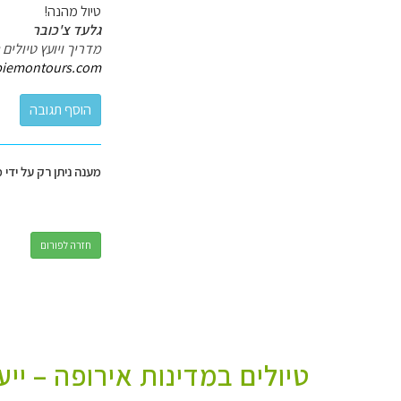
טיול מהנה!
גלעד צ'כובר
מדריך ויועץ טיולי
piemontours.com/
מענה ניתן רק על ידי 
חזרה לפורום
טיולים במדינות אירופה – יי