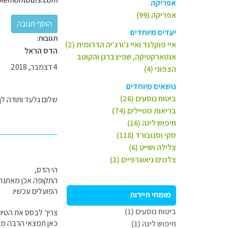
אפריקה
אפריקה (99)
יעדים מיוחדים
תגובות:
איי פוקלנד ואיי ג'ורג'יה הדרומית (2)
הדס הראל
אנטארקטיקה, שפיצברגן והקוטב
4 דצמבר, 2018
הצפוני (4)
נושאים מיוחדים
ביטוח נוסעים (26)
שלום גלעד ותודה לך על התש
בריאות מטיילים (74)
חיפוש לינה (16)
סקי וסנובורד (118)
צלילה ושייט (6)
צלמים גיאוגרפיים (2)
הי הדס,
התקופה אכן מאתגרת 
הפועלים עכשיו.
מומחי תיירות
ביטוח נוסעים (1)
צריך לבסס את הטיול ע
כאן תמצאי הרבה מ
חיפוש לינה (1)