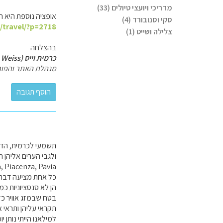
מדריכי ויועצי טיולים (33)
אופציה נוספת היא הע
סקי וסנובורד (4)
l/travel/?p=2718
צלילה ושייט (1)
בהצלחה
כרמית וייס (Carmit Weiss)
מנהלת האתר והפור
תשמעי לכרמית, הדס
ולגבי הערים אליהן ה
, Piacenza, Pavia
כל אחת מציעה דברים
הן לא סנסציוניות כמו
בטח שבמזג אוויר כזה.
תקראי עליהן ותראי 
למילאנו הייתי נותן