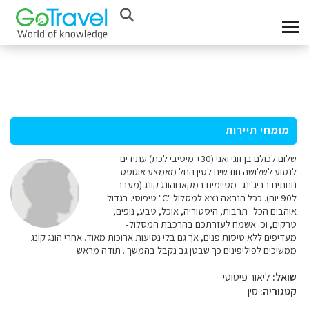
מומחי תיירות
שלום לכולם בן זוגי ואני (30+ מיטיבי לכת) עתידים
לנסוע לשלושה חודשים לסין החל מאמצע אוגוסט.
נוחתים בביג'ינג- מסיימים במקאו והונג קונג (מעבר
ל90 יום). ככל הנראה נצא למסלול "C" טיפוסי. בגדול
אוהבים הכל- תרבות, היסטוריה, אוכל, טבע, נופים,
טרקים, וכ'. אשמח לעזרתכם בהרכבת המסלול-
מעדיפים ללא טיסות פנים, אך גם בלי נסיעות ארוכות מאוד. אחרי הונג קונג
ממשיכים לפיליפינים כך שבטן גב נקבל בהמשך.. תודה מראש
שואל:
ליאור פיטוסי
קטגוריה:
סין