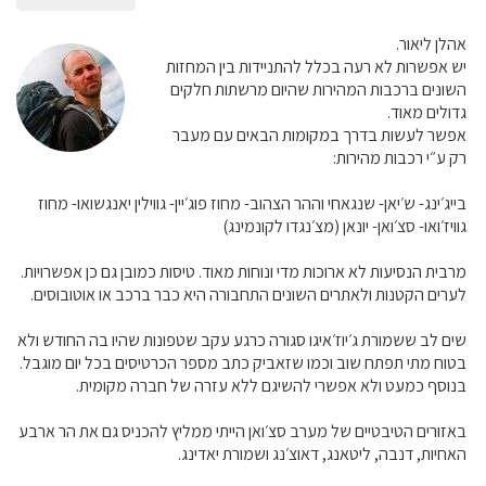
אהלן ליאור.
יש אפשרות לא רעה בכלל להתניידות בין המחזות
השונים ברכבות המהירות שהיום מרשתות חלקים
גדולים מאוד.
אפשר לעשות בדרך במקומות הבאים עם מעבר
רק ע״י רכבות מהירות:
בייג׳ינג- ש׳יאן- שנגאחי וההר הצהוב- מחוז פוג׳יין- גווילין יאנגשואו- מחוז
גוויז׳ואו- סצ׳ואן- יונאן (מצ׳נגדו לקונמינג)
מרבית הנסיעות לא ארוכות מדי ונוחות מאוד. טיסות כמובן גם כן אפשרויות.
לערים הקטנות ולאתרים השונים התחבורה היא כבר ברכב או אוטובוסים.
שים לב ששמורת ג׳יוז׳איגו סגורה כרגע עקב שטפונות שהיו בה החודש ולא
בטוח מתי תפתח שוב וכמו שזאביק כתב מספר הכרטיסים בכל יום מוגבל.
בנוסף כמעט ולא אפשרי להשיגם ללא עזרה של חברה מקומית.
באזורים הטיבטיים של מערב סצ׳ואן הייתי ממליץ להכניס גם את הר ארבע
האחיות, דנבה, ליטאנג, דאוצ׳נג ושמורת יאדינג.