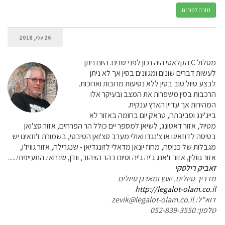
חזרה לפורום
26 יולי, 2018
מסלול C הקלאסי היה נכון לפני שנים. היום ניתן
לעשות דברים שונים ומגוונים בסין אך לא ניתן
לבצע טיול טוב בסין ללא נסיעות מרובות וארוכות.
הרכבות בסין משפרות את המצב ובעיקר אלו
המהירות אך עדיין הארץ ענקית.
בייג'ינג וסביבתה, טראק יום בחומה באזור לא
מטיול, אזור דאטונג, לשיאן למספר יים כולל הר הפרחים, אזור סצ'ואן
בטיסה לז'וזאיגו או צ'נגדו ואולי מערב סצ'ואן הטיבטי, בשמורת ז'וזאיגו יש
מגבלות של כניסה, מחוז יונאן מדאלי לזונגדיאן - שנגרילה, אזור גוויז'ו,
אזור גוולין, אזור ז'אנג ג'יה ג'יה וסיום בהר הצהוב, ווז'ן, שנחאי. התעייפתי......
זאביק רילסקי
מדריך טיולים, יועץ ומארגן טיולים
http://legalot-olam.co.il
דוא"ל: zevik@legalot-olam.co.il
טלפון: 052-839-3550