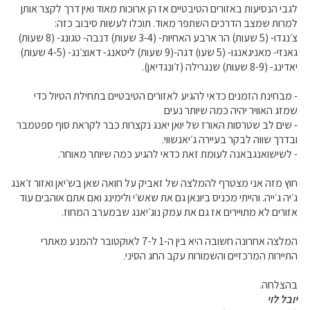
לגבי הנסיעות באזורים הטיבטיים אז הן ארוכות מאוד ואין דרך לקצר אותן
למרות שמצב הדרכים השתפר מאוד. תוכלו לעשות סיבוב כזה:
צ׳נגדו- (5 שעות) הר ארבע האחיות- (3-4 שעות) דנבה- טגונג- (8 שעות)
גאנזי- מאניגאנגו- (5 שעו) דגה-(9 שעות) ליטאנג- דאוצ׳נג- (4-5 שעות)
יאדינג- (8-9 שעות) שנגרילה (ז׳ונגדיאן).
- מבחינת הזמנים כדאי להגיע לאזורים הטיבטיים בתחילת הטיול כדי
שמזג האוויר יהיה כמה שיותר נעים
- שים לב שטרסות האורז של יואן יאנג נקצרות כבר לקראת סוף ספטמבר
ובדרך שווה לבקר בעיירה ג׳יאנשווי.
- לשישואנגבאנה לעומת זאת כדאי להגיע כמה שיותר מאוחר.
חוץ מזה אני מצטרף להמלצה של זאביק על חואה שאן בש׳יאן ואזור ז׳אנג
ג׳יה ג׳ייה. והייתי מכניס ביונאן גם את שאש׳י ולימינג ואם אתם אוהבים עוד
אזורים לא מתויירים אז גם את עמק נוג׳יאנג שבמערב המחוז.
המלצה אחרונה חשובה היא בין ה-1 ל-7 לאוקטובר להמנע מאתרי
התיירות המרכזיים והשמורות עקב החג הסיני.
בהצלחה.
יובל לוי