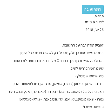
תגובות:
ליאור פיטוסי
26 יולי, 2018
זאביק תודה רבה על התשובה.
ברור לנו שנסיעות הן חלק מהדיל. רק לא ארוכות מדי וכל הזמן.
בגדול מה שציינת כן הולך בצורת C מלבד האחרונים ואני לא בטוחה
ששנגחאי הכרחית לטיול.
מה שראינו שמומלץ-
ביג'ינג - שי אן - סצ'ואן (צ'נגדו, אמיישן, סונגפאן, ג'יודז'איגואו) - הדרך
הצפונית לטיבט (טאגונג עד דגה) - בק דור (קאנדינג, דאלי, יובנג, דילוג
נמר) - יונאן (קונמינג,יואן יאנג, ש'ישוונגבאנה) - גוולין -יאנגשואו
פספסנו משהו?