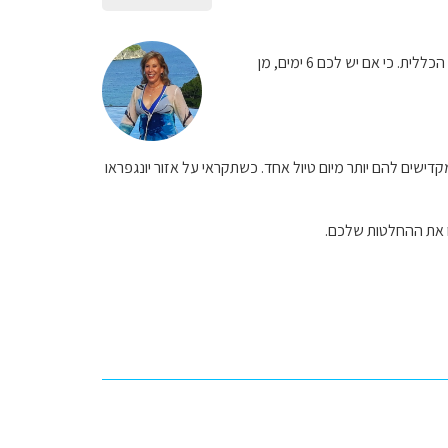
אני מסכימה עם יונית לגבי מיקום הלינה לשלושת הנקודות שציינת, אבל לא מבינה את מסגרת הטיול הכללית. כי אם יש לכם 6 ימים, מן
דישים להם יותר מיום טיול אחד. כשתקראי על אזור יונגפראו
לו את ההחלטות שלכם.