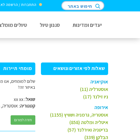
התחברות / הרשמה לא
חיפוש באתר
יעדים ומדינות
סגנון טיול
טיולים מומלצ
שאלות לפי אזורים ונושאים
מומחי תיירות
אוקיאניה
באיזור זה?
אוסטרליה (11)
ניו זילנד (17)
שואל:
xx xx
קטגוריה:
אוסטריה, ג
אירופה
אוסטריה, גרמניה ושוויץ (1155)
חזרה לפורום
איטליה ומלטה (858)
בריטניה ואירלנד (57)
הבלקן (339)