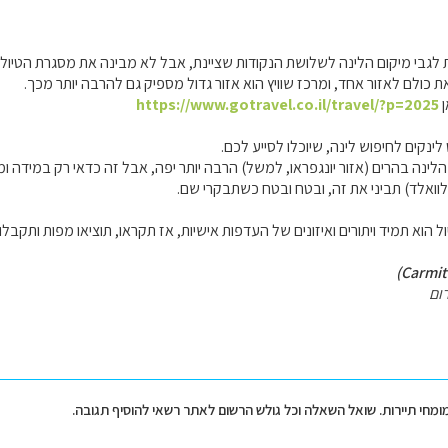
 כולם לאזור אחד, ומרכז שוויץ הוא אזור גדול מספיק גם להרבה יותר מכך.
ן
https://www.gotravel.co.il/travel/?p=2025
ינקים לחיפוש לינה, שיוכלו לסייע לכם.
לינה בהרים (אזור יונגפראו, למשל) הרבה יותר יפה, אבל זה כדאי רק במידה ומק
לוואלד) תביני את זה, ובטח ובטח כשתבקרי שם.
ל הוא תמיד ויתורים ואיזונים של העדפות אישיות, אז תקראו, תוציאו מפות ותקב
ום
מומחי תיירות. שואל השאלה וכל גולש הרשום לאתר רשאי להוסיף תגובה.