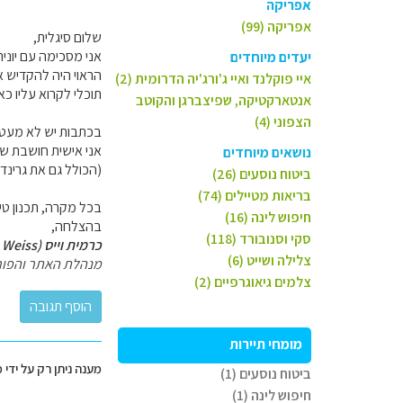
אפריקה
אפריקה (99)
שלום סיגלית,
יעדים מיוחדים
הראוי היה להקדיש את
איי פוקלנד ואיי ג'ורג'יה הדרומית (2)
תוכלי לקרוא עליו כא
אנטארקטיקה, שפיצברגן והקוטב
הצפוני (4)
בכתבות יש לא מעט ל
אני אישית חושבת שה
נושאים מיוחדים
(הכולל גם את גרינד
ביטוח נוסעים (26)
בריאות מטיילים (74)
בכל מקרה, תכנון טיו
חיפוש לינה (16)
בהצלחה,
סקי וסנובורד (118)
כרמית וייס (Carmit Weiss)
צלילה ושייט (6)
מנהלת האתר והפור
צלמים גיאוגרפיים (2)
מומחי תיירות
מענה ניתן רק על ידי 
ביטוח נוסעים (1)
חיפוש לינה (1)