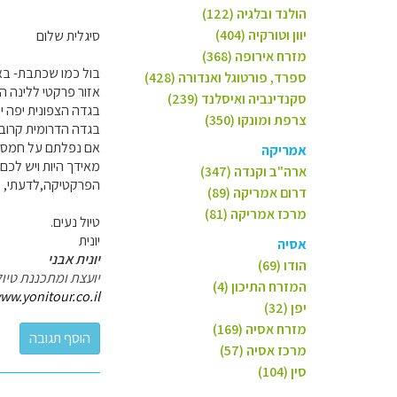
הולנד ובלגיה (122)
יוון וטורקיה (404)
סיגלית שלום
מזרח אירופה (368)
בול כמו שכתבת- בא
ספרד, פורטוגל ואנדורה (428)
אזור פרקטי ללינה הו
סקנדינביה ואיסלנד (239)
בגדה הצפונית יפה יו
צרפת ומונקו (350)
בגדה הדרומית קרוב יותר ל8A ופר
אם נפלתם על חמסין-
אמריקה
מאידך היות ויש לכם 3 ימים ומרחב גיאוגרפי לא קט
ארה"ב וקנדה (347)
הפרקטיקה,לדעתי, 
דרום אמריקה (89)
מרכז אמריקה (81)
טיול נעים.
יונית
אסיה
יונית אבני
הודו (69)
יועצת ומתכננת טיול
המזרח התיכון (4)
ww.yonitour.co.il
יפן (32)
מזרח אסיה (169)
מרכז אסיה (57)
סין (104)