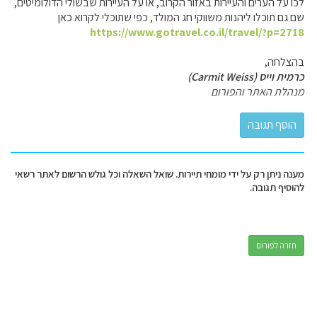
לכו על הערים והעיירות באזור הקרוב, או על העיירות שבשולי הדולומיטים,
שם גם תוכלו ליהנות משווקי חג המולד, כפי שתוכלי לקרוא כאן
https://www.gotravel.co.il/travel/?p=2718
בהצלחה,
כרמית וייס (Carmit Weiss)
מנהלת האתר והפורום
מענה ניתן רק על ידי מומחי תיירות. שואל השאלה וכל גולש הרשום לאתר רשאי
להוסיף תגובה.
חזרה לפורום