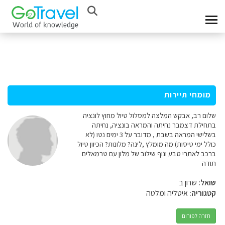
מומחי תיירות
שלום רב, אבקש המלצה למסלול טיול מחוץ לונציה
בתחילת דצמבר נחיתה והמראה בונציה, נחיתה
בשלישי המראה בשבת , מדובר על 3 ימים נטו (לא
כולל ימי טיסות) מה מומלץ ,לינה? מלונות? הכיוון טיול
ברכב לאתרי טבע ונוף שילוב של מלון עם טרמאלים
תודה
שואל:
שרון ב
קטגוריה:
איטליה ומלטה
חזרה לפורום