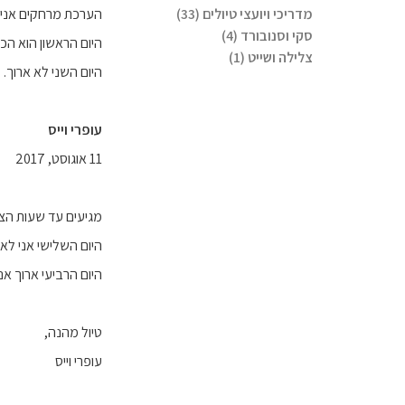
מדריכי ויועצי טיולים (33)
הערכת מרחקים אני לא
סקי וסנובורד (4)
היום הראשון הוא הכי ארוך עם הליכה של כ-20 קמ. רוב היום עליה בקני
צלילה ושייט (1)
היום השני לא ארוך. מדובר על הליכה של כ-6 קמ ממיקרו פפי
עופרי וייס
11 אוגוסט, 2017
מגיעים עד שעות הצהר
היום השלישי אני לא
היום הרביעי ארוך אני אשער שזה כ-20 קמ אבל רוב
טיול מהנה,
עופרי וייס