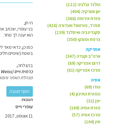
הולנד ובלגיה (122)
יוון וטורקיה (404)
מזרח אירופה (368)
הי חן,
ספרד, פורטוגל ואנדורה (428)
בני עופרי, שכתב א
סקנדינביה ואיסלנד (239)
הוא יענה לך מחר.
צרפת ומונקו (350)
כמו כן, כדאי מאד ל
אמריקה
בשטח (שינויים חלים
ארה"ב וקנדה (347)
דרום אמריקה (89)
בהצלחה,
מרכז אמריקה (81)
כרמית וייס (Carmit Weiss)
מנהלת האתר והפור
אסיה
הודו (69)
המזרח התיכון (4)
תגובות:
יפן (32)
עופרי וייס
מזרח אסיה (169)
מרכז אסיה (57)
11 אוגוסט, 2017
סין (104)