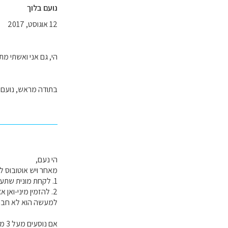
נועם בלוך
12 אוגוסט, 2017
הי, גם אני ואשתי 
בתודה מראש, נועם
הי נעם,
מאחר ויש אוטובוס ל
1. לקחת מונית שתעלה לך 60-80 אירו (למונית קטנה).
למעשה הוא לא חברת
אם נוסעים מעל 3 מטיילים, מונית אחת קטנה כבר לא תספיק (עם כל הציוד), ואז בכל מקרה צריך מיני-ואן והאפשרות השנייה משתלמת יותר.