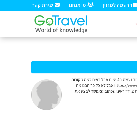
הרשמה למגזין
מי אנחנו
יצירת קשר
שלום רב, אני ובן זוגי רוצים לטייל באזור צפון יוון, חשבנו לעשות את הטרק בין כפרי זגוריה. הבנו שזה טרק שלרוב נעשה ב4 ימים אבל ראינו כמה מקורות
שמעריכים שהטרק הוא באזור ה100 ק"מ. קראנו את הכתבה הנהדרת הזו: https://www.gotravel.co.il/travel/?p=3034 אבל לא כל כך הבנו מה
ערכת זמן פר יום. שאלות: 1. איך נראה הטיול מבחינת ציוד? ראינו שכתוב שאפשר לבצע את