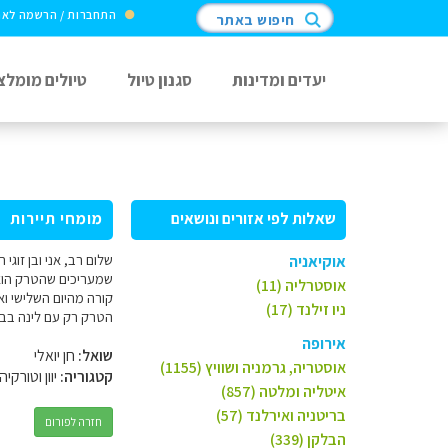
התחברות / הרשמה לא
חיפוש באתר
יעדים ומדינות
סגנון טיול
טיולים מומלצ
שאלות לפי אזורים ונושאים
מומחי תיירות
אוקיאניה
אוסטרליה (11)
ניו זילנד (17)
הטרק רק עם לינה בבקתות. האם ז
אירופה
שואל:
חן יואלי
אוסטריה, גרמניה ושוויץ (1155)
קטגוריה:
יוון וטורקיה
איטליה ומלטה (857)
בריטניה ואירלנד (57)
חזרה לפורום
הבלקן (339)