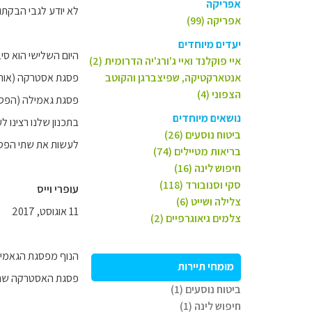
אפריקה
לא יודע לגבי הבקת
אפריקה (99)
יעדים מיוחדים
היום השלישי הוא סי
איי פוקלנד ואיי ג'ורג'יה הדרומית (2)
אנטארקטיקה, שפיצברגן והקוטב
פסגת אסטרקה (אותה
הצפוני (4)
פסגת גאמילה (הפסג
נושאים מיוחדים
בתכנון שלנו רצינו ל
ביטוח נוסעים (26)
לעשות את שתי הפסגו
בריאות מטיילים (74)
חיפוש לינה (16)
סקי וסנובורד (118)
עופרי וייס
צלילה ושייט (6)
11 אוגוסט, 2017
צלמים גיאוגרפיים (2)
הנוף מפסגת הגאמילה
מומחי תיירות
פסגת האסטרקה שהנ
ביטוח נוסעים (1)
חיפוש לינה (1)