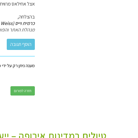
אצל אחילאס מרוויחי
בהצלחה,
כרמית וייס (Carmit Weiss)
מנהלת האתר והפור
מענה ניתן רק על ידי 
חזרה לפורום
טיולים במדינות אירופה – יי