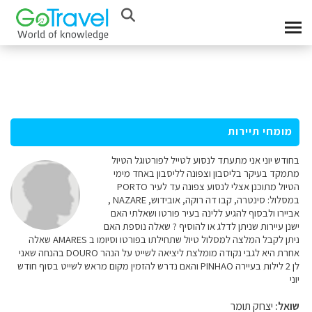
מומחי תיירות
בחודש יוני אני מתעתד לנסוע לטייל לפורטוגל הטיול
מתמקד בעיקר בליסבון וצפונה לליסבון באחד מימי
הטיול מתוכנן אצלי לנסוע צפונה עד לעיר PORTO
במסלול: סינטרה, קבו דה רוקה, אובידוש, NAZARE ,
אביירו ולבסוף להגיע ללינה בעיר פורטו ושאלתי האם
ישנן עיירות שניתן לדלג או להוסיף ? שאלה נוספת האם
ניתן לקבל המלצה למסלול טיול שתחילתו בפורטו וסיומו ב AMARES שאלה
אחרת היא לגבי נקודה מומלצת ליציאה לשייט על הנהר DOURO בהנחה שאני
לן 2 לילות בעיירה PINHAO והאם נדרש להזמין מקום מראש לשייט בסוף חודש
יוני
שואל:
יצחק תומר