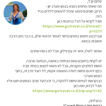
שלום יובל,
מה שאתה מחפש נמצא בצפון-מערב יוון -
הרים, חופים ורפטינג שיכול להתאים לילדים בגיל
הזה.
תוכל לקרוא על הכל בכתבות כאן
https://www.gotravel.co.il/travel/?
p=3273
וגם לבצע חיפוש בפורום (חזור לעמוד הראשי שלו), בו כבר נתנו הרבה
תשובות בנושא.
אפשר לשלב אזור זה עם פיליון, אבל לא בטוח שחכם.
יש לקחת בחשבון שאם הנחיתה באתונה, הנסיעה ארוכה.
טיסות לסלוניקי מקצרות, אבל לא פשוט למצוא במחיר סביר.
בקיץ יהיו גם טיסות לשדה התעופה אקטיו, ליד העיר פרבזה, בחוף
הצפון-מערבי.
הן נקראות לעיתים טיסות ללפקדה, כי זהו היעד שרוב הנוסעים יסעו אליו.
תוכל לבדוק זאת כאן
https://www.gotravel.co.il/trip.asp?t=42
בהצלחה,
כרמית וייס (Carmit Weiss)