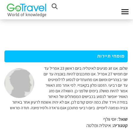
מומחי תיירות
שלום. אנו זוג מגיעים לאיטליה ביום ראשון 23 אפריל עד
יום חמישי 27 אפריל. אנו מתכננים להיות בוונציה עד יום
שני בצהריים ומשם אנו מתעתדים לנסוע לדלומיטים
עד יום רביעי. הזמנו מלון בקאנזיי. לפי אתר מזג האוויר
אמור להיות מושלג בימים שלפני כן. השאלה אם מזג
האוויר יאפשר לנסוע בכבישים המפותלים של האיזור
במידה ויירד שלג כמה ימים קודם לכן. אם לא יהיה אשמח לרעיון אחר באיזור
ונציה וצפונה ליומיים. ביום רביעי מתוכנן אגם גראדה ולסירמיונה. תודה מראש
שואל:
יוסי וולף
קטגוריה:
איטליה ומלטה