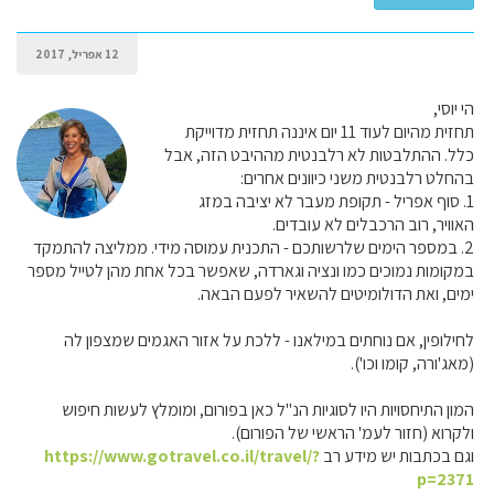
12 אפריל, 2017
הי יוסי,
תחזית מהיום לעוד 11 יום איננה תחזית מדוייקת
כלל. ההתלבטות לא רלבנטית מההיבט הזה, אבל
בהחלט רלבנטית משני כיוונים אחרים:
1. סוף אפריל - תקופת מעבר לא יציבה במזג
האוויר, רוב הרכבלים לא עובדים.
2. במספר הימים שלרשותכם - התכנית עמוסה מידי. ממליצה להתמקד
במקומות נמוכים כמו ונציה וגארדה, שאפשר בכל אחת מהן לטייל מספר
ימים, ואת הדולומיטים להשאיר לפעם הבאה.
לחילופין, אם נוחתים במילאנו - ללכת על אזור האגמים שמצפון לה
(מאג'ורה, קומו וכו').
המון התיחסויות היו לסוגיות הנ"ל כאן בפורום, ומומלץ לעשות חיפוש
ולקרוא (חזור לעמ' הראשי של הפורום).
וגם בכתבות יש מידע רב
https://www.gotravel.co.il/travel/?
p=2371