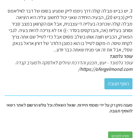
3. יש כביש מבלה קולה דרך נימפו לייק שמגיע בסופו של דבר לוויליאמס
לייק (כביש 20), הבעיה היחידה שאני יכול לחשוב עליה היא היציאה
מבלה קולה שכרוכה בעלייה די עצבנית, אבל אם הקרוואן במצב סביר
וסוחב בעליות (אה, והברקסים בסדר :-)) אז לא צריכה להיות בעיה. לגבי
הפארק, הכביש חוצה אותו בשלב מסוים אבל כדי לטייל שם אתה צריך
לקחת טיסה. ה-מקום לטייל בו הוא כמובן הלודג' של דורון אראל בנאק
טסלי, אבל את זה אני מניח שאתה כבר יודע...
עופר גלמונד
עופר גלמונד - יעוץ, תכנון והדרכת טיולים לאלסקה ולמערב קנדה
https://ofergelmond.com/
מענה ניתן רק על ידי מומחי תיירות. שואל השאלה וכל גולש הרשום לאתר רשאי
להוסיף תגובה.
חזרה לפורום