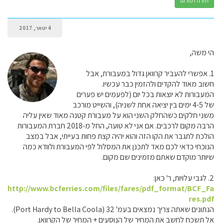
חזרה לפורום
4 ינואר, 2017
הי משה,
1. אפשרי להעביר קרוואן גדול במעבורת, אבל
חשוב מאוד להקדים ולהזמין כבר עכשיו.
המעבורות לא יוצאות בכל יום (לפעמים יש פערים
של 4-5 ימים בין יציאה אחת לשניה), והשייט מורכב
משני חלקים כשהחלק השני הוא על מעבורת קטנה מאוד שאין עליה
הרבה מקום לרכבים. אם אני לא טועה, החל מ-2018 חברת המעבורות
הולכת לתגבר את הקו הזה והוא יהיה קצת פחות בעייתי, אבל במצב
הנוכחי כדאי לכם מאד לתכנן את המסלול לפי המעבורת ולוודא כמה
שיותר מוקדם שאתם מזמינים שם מקום.
2. לגבי עלויות, ר' כאן:
http://www.bcferries.com/files/fares/pdf_format/BCF_Fa
res.pdf
הנתונים שאתה צריך נמצאים בעמ' 32 (Port Hardy to Bella Coola).
אל תשכח לחשב את המחיר של הנוסעים + המחיר של הקרוואן.