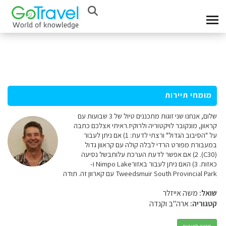
מומחי תיירות
שלום, אנחנו שני זוגות מתכננים טיול של 3 שבועות עם
קראוון, מונקובר לויקטוריה ולרוקיז.ראיתי אצלכם כתבה
על "הסיבוב הגדול" ורצתי לדעת: 1) אם ניתן לעבור
במעבורת מפורט הרדי לבלה קולה עם קראוון גדול
(C30). 2) אם אפשר לדעת הערכת עלותבשל נסיעה
כאזות. 3) האם ניתן לעבור באזורNimpo Lake ו-
Tweedsmuir South Provincial Park עם קארוון זה. תודה
שואל:
משה אייזלר
קטגוריה:
ארה"ב וקנדה