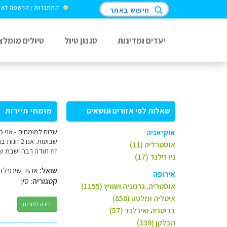
התחברות / הרשמה לא
חיפוש באתר
יעדים ומדינות
סגנון טיול
טיולים מומלצ
שאלות לפי אזורים ונושאים
מומחי תיירות
אוקיאניה
אוסטרליה (11)
זו? תודה רבה ושבת של
ניו זילנד (17)
שואל:
אהוד שינפלד
אירופה
קטגוריה:
סין
אוסטריה, גרמניה ושוויץ (1155)
איטליה ומלטה (858)
חזרה לפורום
בריטניה ואירלנד (57)
הבלקן (339)