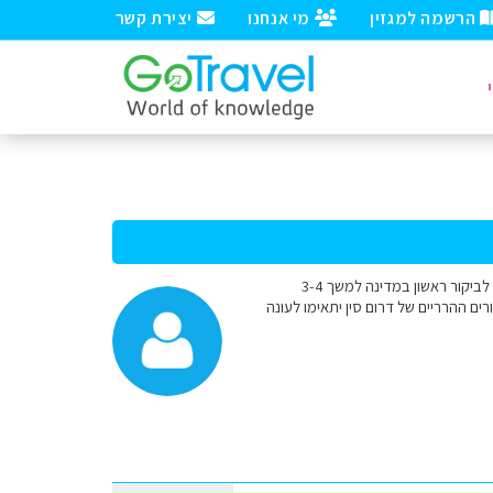
הרשמה למגזין
מי אנחנו
יצירת קשר
שלום למומחים - אני מבקש לדעת אם חודש אפריל מתאים לטיול בסין ואם כן על איזה אזורים הייתם ממליצים לביקור ראשון במדינה למשך 3-4
האם האזורים ההרריים של דרום סין יתאימו לעונה