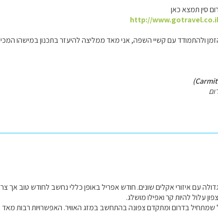
ום סין תמצא כאן
http://www.gotravel.co.i
הזמן ולהתמודד עם קשיי השפה, אני מאד ממליצה להיעזר בתכנון במישהו המכיר א
ום
גדולה עם איזורי אקלים שונים. חודש אפריל באופן כללי נחשב לחודש טוב אך צר
פון עלול להיות קר ואפילו מושלג.
שמתחיל בדרום ומתקדם צפונה בהתחשב במזג האוויר. האפשרויות רבות מאד ומג