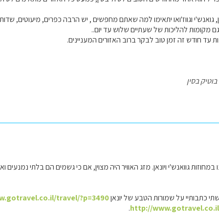
, גואנש'י וגווז'ואו יתאימו למה שאתם מחפשים , יש הרבה כפרים, מיעוטים, שדות 
גם מקומות להליכות של שעתיים שלוש עד יום..
בוטיק בסין
במחוזות גוואנש'י ויונאן. מזג האוויר היה מצוין, אם כי גשמים הם בלתי נמנעים 
י כתבותיי על שמורות הטבע של יונאן
w.gotravel.co.il/travel/?p=3490
.
http://www.gotravel.co.i