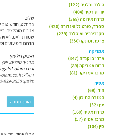
הולנד ובלגיה (122)
יוון וטורקיה (404)
שלום
מזרח אירופה (368)
בהחלט, חודש טוב לט
ספרד, פורטוגל ואנדורה (428)
אזורים מומלצים: בייג'י
סקנדינביה ואיסלנד (239)
שמורת ז'אנגז'יאזיה 
צרפת ומונקו (350)
הדרום והמיעוטים וסי
אמריקה
זאביק רילסקי
ארה"ב וקנדה (347)
מדריך טיולים, יועץ 
דרום אמריקה (89)
legalot-olam.co.il
מרכז אמריקה (81)
דוא"ל: zevik@legalot-olam.co.il
טלפון: 052-839-3550
אסיה
הודו (69)
המזרח התיכון (4)
יפן (32)
מזרח אסיה (169)
מרכז אסיה (57)
סין (104)
אהלן אהוד, חודש אפ