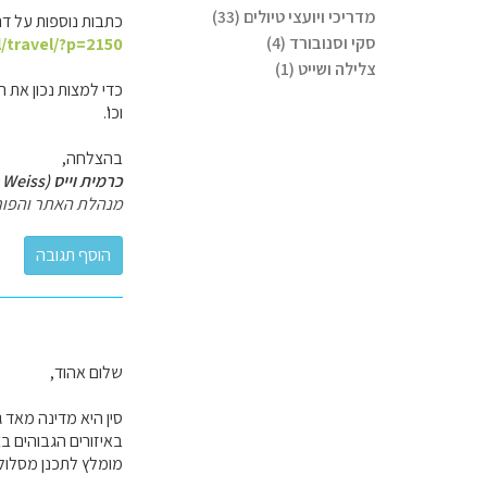
מדריכי ויועצי טיולים (33)
כתבות נוספות על דר
סקי וסנובורד (4)
l/travel/?p=2150
צלילה ושייט (1)
כדי למצות נכון את 
וכו'.
בהצלחה,
כרמית וייס (Carmit Weiss)
מנהלת האתר והפור
שלום אהוד,
סין היא מדינה מאד 
באיזורים הגבוהים בצ
מומלץ לתכנן מסלול 