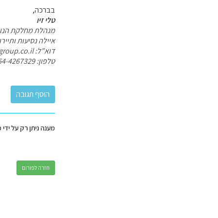
בברכה,
טלי זיו
מנהלת מחלקת הנו
איילה נסיעות ותייר
דוא"ל: tali@ayalagroup.co.il
טלפון: 054-4267329
מענה ניתן רק על ידי 
חזרה לפורום