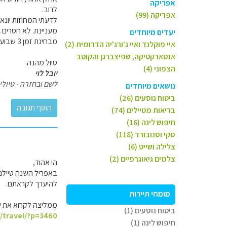
אפריקה
לרוב.
אפריקה (99)
לדעתי המחוזות יונאן
מעניינת. לא חסרים 
יעדים מיוחדים
מבחינת זמן 3 שבועות עד חודש זה זמן טוב לבקר ברוב האזורים המעניינים.
איי פוקלנד ואיי ג'ורג'יה הדרומית (2)
אנטארקטיקה, שפיצברגן והקוטב
טיול מהנה.
הצפוני (4)
יובל לוי
לשם ובחזרה - טיולי 
נושאים מיוחדים
ביטוח נוסעים (26)
בריאות מטיילים (74)
חיפוש לינה (16)
סקי וסנובורד (118)
צלילה ושייט (6)
צלמים גיאוגרפיים (2)
הי אהוד,
באפריל השנה טיילנו 
להיערך לקראתם.
מומחי תיירות
ממליצה לקרוא את שת
ביטוח נוסעים (1)
l/travel/?p=3460
חיפוש לינה (1)