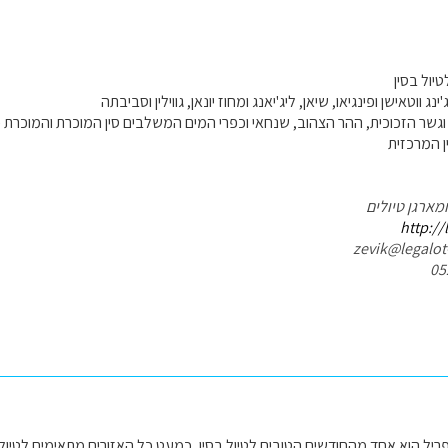
יול בסין
נג ווטאישן ופינגיאו, שיאן, ליג'יאנג ומחוז יונאן, גווילין וסביבתה
וגשר הזכוכית, ההר הצהוב, שנחאי וכפרי המים המשלבים סין המוכרת והמוכרת פחו
ן המרכזית
ומארגן טיולים
http://
ריל הוא אחד מהחודשים הטובים לטיול בסין, כמעט כל האזורים מתאימים לטיול, 