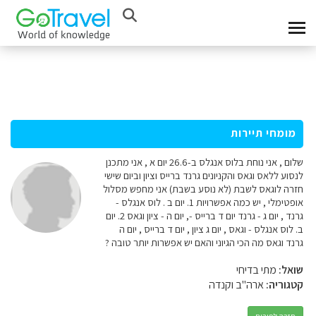
מומחי תיירות
שלום , אני נוחת בלוס אנגלס ב-26.6 יום א , אני מתכנן
לנסוע ללאס וגאס והקניונים גרנד ברייס וציון וביום שישי
חזרה לוגאס לשבת (לא נוסע בשבת) אני מחפש מסלול
אופטימלי , יש כמה אפשרויות 1. יום ב . לוס אנגלס -
גרנד , יום ג - גרנד יום ד ברייס -, יום ה - ציון וגאס 2. יום
ב. לוס אנגלס - וגאס , יום ג ציון , יום ד ברייס , יום ה
גרנד וגאס מה הכי הגיוני והאם יש אפשרות יותר טובה ?
שואל:
מתי בדיחי
קטגוריה:
ארה"ב וקנדה