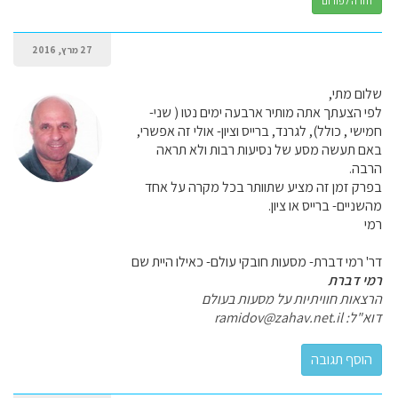
חזרה לפורום
27 מרץ, 2016
שלום מתי,
לפי הצעתך אתה מותיר ארבעה ימים נטו ( שני-
חמישי , כולל), לגרנד, ברייס וציון- אולי זה אפשרי,
באם תעשה מסע של נסיעות רבות ולא תראה
הרבה.
בפרק זמן זה מציע שתוותר בכל מקרה על אחד
מהשניים- ברייס או ציון.
רמי
דר' רמי דברת- מסעות חובקי עולם- כאילו היית שם
רמי דברת
הרצאות חוויתיות על מסעות בעולם
דוא"ל: ramidov@zahav.net.il