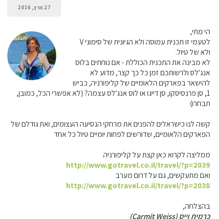
27 מרץ, 2016
הי מתי,
לטעמי זו תכנית עמוסה ולא הגיונית של סימוני V
ולא של טיול.
לא מבינה את התכנית הכוללת - אם נוחתים בלוס
אנג'לס ולרשותכם זמן כל כך קצר, מדוע לא
להישאר בפארקים הלאומיים של קליפורניה, כביש
1, סן פרנסיסקו, סן דייגו או לוס אנג'לס עצמה? (לא אפשרי הכל, כמובן,
תבחרו)
קשה לנו כישראלים להפנים את מרחקי הנסיעה העצומים, ואת גודלם של
הפארקים הלאומיים, שדורשים לפחות יומיים טיול כל אחד
ממליצה לקרוא כאן קצת על קליפורניה
http://www.gotravel.co.il/travel/?p=2039
ואם מתעקשים, גם על דרום מערב
http://www.gotravel.co.il/travel/?p=2038
בהצלחה,
כרמית וייס (Carmit Weiss)