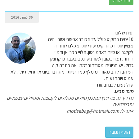
חזרה לפורום
30 ינואר, 2016
יפית שלום.
10 ימים ברוקיס כולל עד ונקובר אפשרי וטוב . היה
מצויין יותר רק הרוקיס יסודי יותר מקלגרי וחזרה
לקלגרי או סיום באדמונטון. תלויי בקרוואן ודמיי
החזר . רצויי כמובן לאור ניסיונכם בעבר כן קרוואן
גדול . יש חניונים ומסודר וברמה . את כתבת קייץ .
ויש הבדל רב מאוד . מומלץ כמה שיותר מוקדם . ביוני או תחילת יולי . לא
עמוס ויותר נעים .
טיול נעים לכם ובטוח
מוטי סבאג
מדריך מרצה יועץ ומתכנן טיולים מסלולים לקבוצות ומטיילים עצמאיים
ותרמילאים
אימייל:
motisabag@hotmail.com