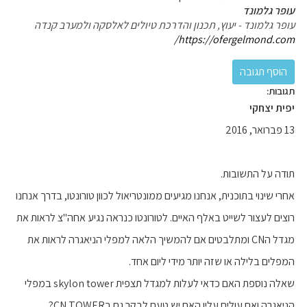
עופר גלמונד
עופר גלמונד - יעוץ, תכנון והדרכת טיולים לאלסקה ולמערב קנדה
https://ofergelmond.com/
תגובות:
יפית יצחקי
13 פברואר, 2016
תודה על התשובות.
אחרי שינוי בתוכנית, אנחנו מגיעים ממונטריאול לכוון טורונטו, בדרך אנחנו
רוצים לעצור לשייט באלף האיים. לטורונטו כנראה נגיע אחה"צ לראות את
מגדל הCN ומתלבטים אם להמשיך הלאה למפלי הניאגרה לראות את
המפלים בלילה או שזה יותר מידי ליום אחד.
שאלה נוספת האם כדאי לעלות למגדל תצפית skylon tower במפלי
הניאגרה ואם עולים עליו האם יש טעם לבקר גם בCN TOWER?