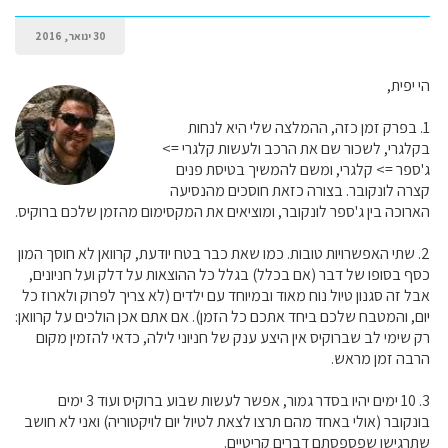
30 ינואר, 2016
הי יפית,
1. בפרק זמן כזה, ההמלצה שלי היא לנחות
בקלגרי, לשכור שם את הרכב ולעשות קלגרי =>
ג'ספר => קלגרי, ומשם להמשיך בטיסת פנים
קצרה לונקובר. בצורה כזאת חוסכים מהנסיעה
הארוכה בין ג'ספר לונקובר, ומוציאים את המקסימום מהזמן שלכם ברוקיס.
2. שתי האפשרויות טובות. כמו שאת כבר בטח יודעת, קרוואן לא חוסך המון
כסף בסופו של דבר (אם בכלל) בגלל כל ההוצאות על דלק ועל חניונים,
אבל זה סגנון טיול נוח מאוד ובמיוחד עם ילדים (לא צריך לפרוק ולארוז כל
יום, והמטבח שלכם ביחד אתכם כל הזמן). אם אתם אכן הולכים על קרוואן:
רק שימי לב שברוקיס אין היצע ענק של חניוני לילה, כדאי להזמין מקום
הרבה זמן מראש.
3. 10 ימים יהיו בסדר גמור, אפשר לעשות שבוע ברוקיס ועוד 3 ימים
בונקובר (אולי באחד מהם תרצו לצאת לטיול יום לויקטוריה) ואני לא חושב
שתרגישו שפספסתם דברים קריטיים.