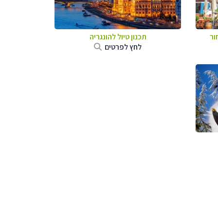
ור
תכנון טיול להונגריה
לחץ לפרטים