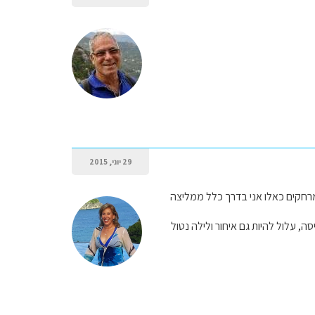
29 יוני, 2015
הנייר (או גוגל מפ...), שזה בערך 6 שעות בשטח, ובמרחקים כאלו אני בדרך כלל ממליצה
, עלול להיות גם איחור ולילה נטול