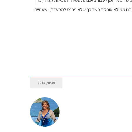
גרנו הרבה שנים בארה"ב ואנחנו מורגלים בנסיעות ארוכות. אם הדרך 'על הנייר' היא 4 שעות ובפועל 6, מדוע אין זמן לעצור באגם פלסטירה לפעילות קצרה, כגון
ים זריזה (סנדביצים - אנחנו ממילא אוכלים כשר כך שלא ניכנס למסעדה). שעתיים
30 יוני, 2015