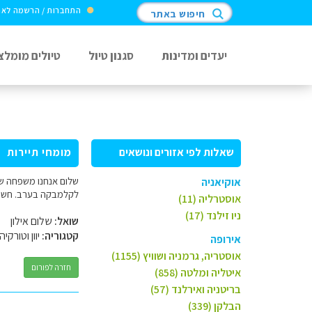
התחברות / הרשמה לא
חיפוש באתר
יעדים ומדינות
סגנון טיול
טיולים מומלצ
שאלות לפי אזורים ונושאים
מומחי תיירות
אוקיאניה
לקלמבקה בערב. חשבנו
אוסטרליה (11)
ניו זילנד (17)
שואל:
שלום אילון
קטגוריה:
יוון וטורקיה
אירופה
אוסטריה, גרמניה ושוויץ (1155)
חזרה לפורום
איטליה ומלטה (858)
בריטניה ואירלנד (57)
הבלקן (339)