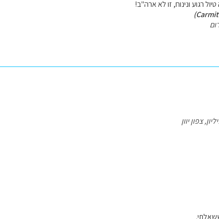
יול רגוע ונינוח, זו לא ארה"ב!
ום
ון, צפון יוון
ששאלתי.