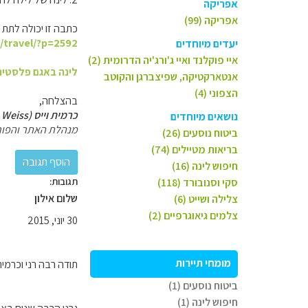
אפריקה
אפריקה (99)
כתבה זו יכולה לתת ל
l/travel/?p=2592
יעדים מיוחדים
איי פוקלנד ואיי ג'ורג'יה הדרומית (2)
לינה באגם פלסטיר
אנטארקטיקה, שפיצברגן והקוטב
הצפוני (4)
בהצלחה,
כרמית וייס (Carmit Weiss)
נושאים מיוחדים
מנהלת האתר והפור
ביטוח נוסעים (26)
בריאות מטיילים (74)
חיפוש לינה (16)
תגובות:
סקי וסנובורד (118)
שלום אילון
צלילה ושייט (6)
צלמים גיאוגרפיים (2)
30 יוני, 2015
מומחי תיירות
תודה רבה רני וכרמית
ביטוח נוסעים (1)
חיפוש לינה (1)