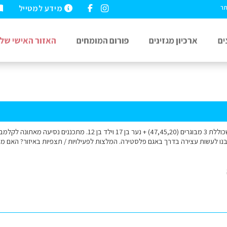
מידע למטייל
תר
ים
ארכיון מגזינים
פורום המומחים
האזור האישי שלי
שלום אנחנו משפחה שכוללת 3 מבוגרים (47,45,20) + נער בן 17 וילד ב
 לעשות עצירה בדרך באגם פלסטירה. המלצות לפעילויות / תצפיות באיזור? האם מיש