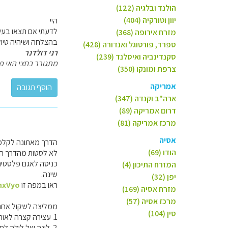
הולנד ובלגיה (122)
יוון וטורקיה (404)
היי
לדעתי אם תצאו בעשר
מזרח אירופה (368)
בהצלחה ושיהיה טיו
ספרד, פורטוגל ואנדורה (428)
רני דולדנר
סקנדינביה ואיסלנד (239)
מתגורר בחצי האי פילי
צרפת ומונקו (350)
אמריקה
ארה"ב וקנדה (347)
דרום אמריקה (89)
מרכז אמריקה (81)
אסיה
הודו (69)
לא לסטות מהדרך ה
כניסה לאגם פלסטירה
המזרח התיכון (4)
שינה.
יפן (32)
ראו במפה זו
nxVyo
מזרח אסיה (169)
מרכז אסיה (57)
ממליצה לשקול אחת
סין (104)
1. עצירה קצרה לאורך החוף בדרך (לא מכירה מקום ספציפי).
2. לינה של לילה לחוף אגם פלסטירה, שגם תאפשר לכם למצות אותו.